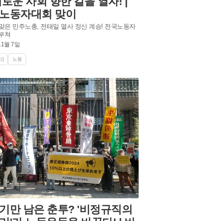
새로운 사회 향한 길을 열자! |
노동자대회 맞이
 맞은 민주노총, 전태일 열사 정신 계승! 전국노동자
부쳐
11월 7일
]
노동
기만 남은 춘투? '비정규직의