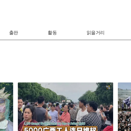
출판
활동
읽을거리