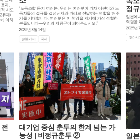
소
목소
용자,
정규
“노동조합 동지 여러분, 우리는 여러분이 가자 어린이와 노
재적 시도
동자들의 절규를 결정권자와 거리로 전달하는 역할을 해주
공유재/
일본에서
기를 기대합니다. 여러분은 이 책임을 지기에 가장 적합한
od, 이하
역할을 
분들입니다—우리의 지원군이 되어주십시오.”
2025년 
2025년 8월 14일
[동아시아
[읽을거리]
국제
 전
대기업 중심 춘투의 한계 넘는 가
능성 | 비정규춘투 ②
일본