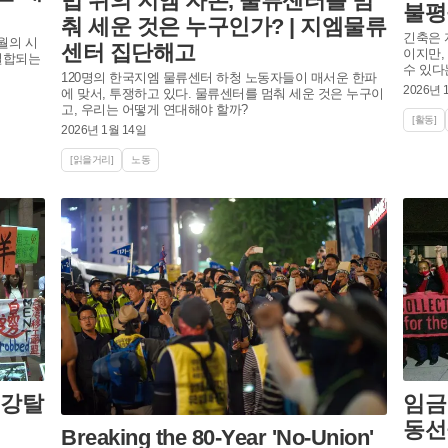
법 위의 지엠 자본, 물류센터를 멈
불평
춰 세운 것은 누구인가? | 지엠물류
긴축은 
8월의 시
센터 집단해고
이지만,
절합되는
수 있다
120명의 한국지엠 물류센터 하청 노동자들이 매서운 한파
2026년 
에 맞서, 투쟁하고 있다. 물류센터를 멈춰 세운 것은 누구이
고, 우리는 어떻게 연대해야 할까?
[활동]
2026년 1월 14일
[읽을거리]
노동
 강탈
임금
동선
Breaking the 80-Year 'No-Union'