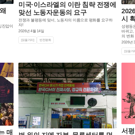
미국·이스라엘의 이란 침략 전쟁에
 왜
20
맞선 노동자운동의 요구
시 
전쟁과 불평등에 맞서, 노동자의 이름으로 평화를 요구하
자!
과잉진압이
성평등은
2026년 4월 14일
바뀌고,
의 변화
[읽을거리]
반전평화
2026년 
[읽을거리
서평
는 매