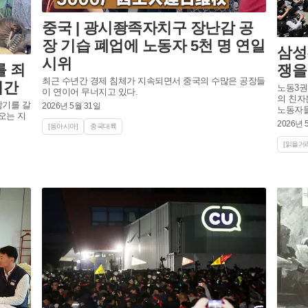
중국 | 광시좡족자치구 장난감 공
장 기습 폐업에 노동자 5천 명 연일
삼성
시위
 죄
쟁을
최근 수년간 경제 침체가 지속되면서 중국의 수많은 공장들
시간
노동3권
이 연이어 무너지고 있다.
의 친자
남기를 갈
2026년 5월 31일
노동자들
오는 지
2026년 
[동아시아]
중국대륙
[읽을거리