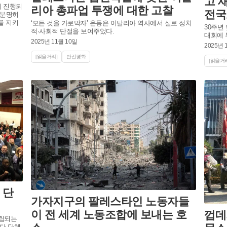
고 
이 진행되
리아 총파업 투쟁에 대한 고찰
전국
 분명히
를 지키
‘모든 것을 가로막자’ 운동은 이탈리아 역사에서 실로 정치
30주년
적·사회적 단절을 보여주었다.
대회에 
2025년 11월 10일
2025년 
[읽을거리]
반전평화
[읽을거리
 단
가자지구의 팔레스타인 노동자들
이 전 세계 노동조합에 보내는 호
껍데
립되는
다 단체