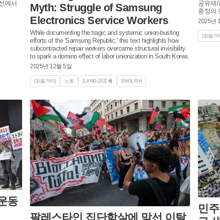
어선에서
공유재/
Myth: Struggle of Samsung
종정의 
Electronics Service Workers
2025년 
While documenting the tragic and systemic union-busting
[읽을거리
efforts of the 'Samsung Republic,' this text highlights how
subcontracted repair workers overcame structural invisibility
to spark a domino effect of labor unionization in South Korea.
2025년 12월 5일
[읽을거리]
노동
[LANG·語言 🌐]
ENGLISH
운동
민주
팔레스타인 집단학살에 맞선 이탈