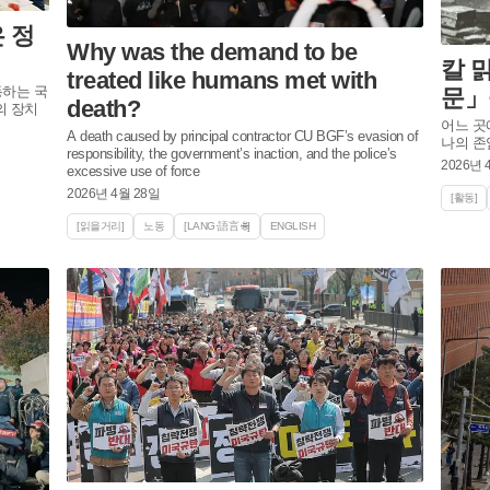
 정
Why was the demand to be
칼 
treated like humans met with
동하는 국
문」
death?
의 장치
어느 곳
A death caused by principal contractor CU BGF’s evasion of
나의 존
responsibility, the government’s inaction, and the police’s
2026년 
excessive use of force
2026년 4월 28일
[활동]
[읽을거리]
노동
[LANG·語言 🌐]
ENGLISH