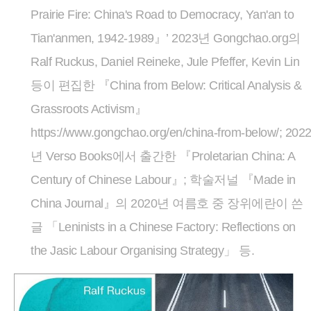
Prairie Fire: China's Road to Democracy, Yan'an to
Tian'anmen, 1942-1989』’ 2023년 Gongchao.org의
Ralf Ruckus, Daniel Reineke, Jule Pfeffer, Kevin Lin
등이 편집한 『China from Below: Critical Analysis &
Grassroots Activism』
https://www.gongchao.org/en/china-from-below/; 202
년 Verso Books에서 출간한 『Proletarian China: A
Century of Chinese Labour』; 학술저널 『Made in
China Journal』의 2020년 여름호 중 장위에란이 쓴
글 「Leninists in a Chinese Factory: Reflections on
the Jasic Labour Organising Strategy」 등.