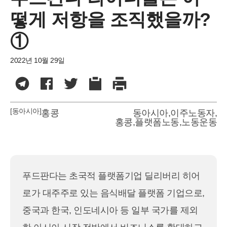
떻게 저항을 조직했을까?
①
2022년 10월 29일
[동아시아]
홍콩
동아시아
,
이주노동자
,
홍콩
,
플랫폼노동
,
노동운동
푸드판다는 초국적 플랫폼기업 딜리버리 히어
로가 대주주로 있는 음식배달 플랫폼 기업으로,
중국과 한국, 인도네시아 등 일부 국가를 제외