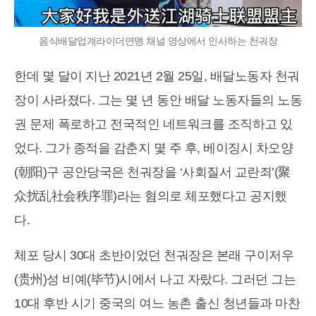
음식배달업계라이더연맹 채널 영상에서 인사하는 천궈장
한데 몇 달이 지난 2021년 2월 25일, 배달노동자 천궈
장이 사라졌다. 그는 몇 년 동안 배달 노동자들의 노동
권 문제 폭로하고 전국적인 네트워크를 조직하고 있
었다. 그가 종적을 감춘지 몇 주 후, 베이징시 차오양
(朝阳)구 공안당국은 천궈장을 ‘사회질서 교란죄’(聚
众扰乱社会秩序罪)라는 혐의로 체포했다고 공지했
다.
체포 당시 30대 초반이었던 천궈장은 본래 구이저우
(贵州)성 비예(毕节)시에서 나고 자랐다. 그러던 그는
10대 후반 시기 중국의 여느 농촌 출신 청년들과 마찬