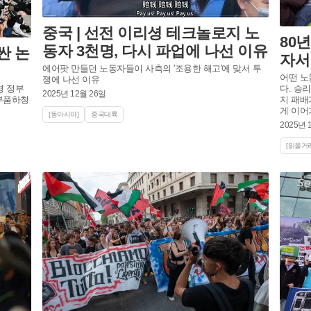
중국 | 선전 이리셩 테크놀로지 노
80
동자 3천명, 다시 파업에 나선 이유
싼 논
자서
에어팟 만들던 노동자들이 사측의 '조용한 해고'에 맞서 투
어떤 노
쟁에 나선 이유
명 정부
다. 승
2025년 12월 26일
 부품하청
지 패배
게 이어
[동아시아]
중국대륙
2025년 
[읽을거리