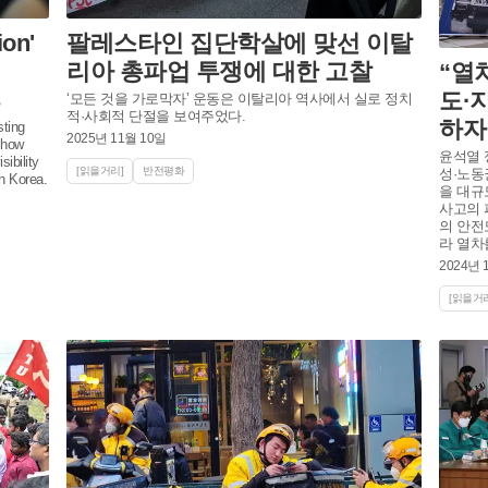
팔레스타인 집단학살에 맞선 이탈
ion'
리아 총파업 투쟁에 대한 고찰
“열
s
도·
‘모든 것을 가로막자’ 운동은 이탈리아 역사에서 실로 정치
적·사회적 단절을 보여주었다.
하자
sting
2025년 11월 10일
s how
윤석열 
ibility
[읽을거리]
반전평화
성·노동
th Korea.
을 대규
사고의 
의 안전
라 열차
2024년 
[읽을거리