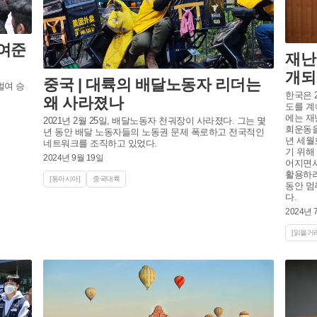
여준
재난
개되
중국 | 대륙의 배달노동자 리더는
벌여 승
한국은 
왜 사라졌나
도를 계
에는 재
2021년 2월 25일, 배달노동자 천궈장이 사라졌다. 그는 몇
회운동을
년 동안 배달 노동자들의 노동권 문제 폭로하고 전국적인
년 세월
네트워크를 조직하고 있었다.
기 위해
2024년 9월 19일
어지면서
활용하려
[동아시아]
중국대륙
동안 멈
다.
2024년 
[읽을거리