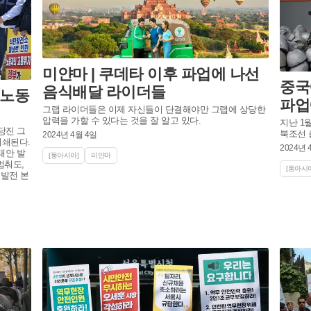
미얀마 | 쿠데타 이후 파업에 나선
중국
음식배달 라이더들
 노동
파업
그랩 라이더들은 이제 자신들이 단결해야만 그랩에 상당한
압력을 가할 수 있다는 것을 잘 알고 있다.
지난 1월
 당진 그
북조선 
2024년 4월 4일
폐쇄된다.
2024년 
태안 발
[동아시아]
미얀마
멈춰도,
[동아시아
부발전 본