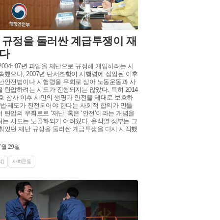
 규정을 둘러싼 계급투쟁이 재
다
2004~07년 파업을 재난으로 규정해 개입하려는 시
속했으나, 2007년 단서조항이 시행령에 삽입된 이후
난안전법이나 시행령을 우회로 삼아 노동운동과 사
 탄압하려는 시도가 진행되지는 않았다. 특히 2014
호 참사 이후 시민의 생명과 안전을 제대로 보호하
 법‧제도가 진전되어야 한다는 사회적 합의가 만들
 탄압의 우회로로 ‘재난’ 혹은 ‘안전’이라는 개념을
는 시도는 노골화되기 어려웠다. 윤석열 정부는 그
춰있던 재난 규정을 둘러싼 계급투쟁을 다시 시작했
7월 29일
]
사회운동