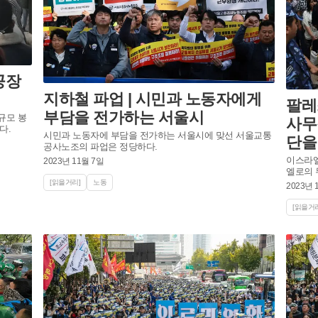
공장
지하철 파업 | 시민과 노동자에게
팔레
부담을 전가하는 서울시
규모 봉
사무
다.
시민과 노동자에 부담을 전가하는 서울시에 맞선 서울교통
단을
공사노조의 파업은 정당하다.
이스라엘
2023년 11월 7일
엘로의 
[읽을거리]
노동
2023년 
[읽을거리