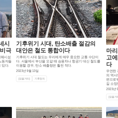
네시
기후위기 시대, 탄소배출 절감의
 비극
대안은 철도 통합이다
마리
고에
레웨시섬
기후위기 시대 철도는 우리에게 매우 중요한 교통 수단이
 노동자들
다. 서울에서 부산을 오갈 때 승용차나 항공기 대신 철도를
다
 있다.
이용할 경우, 탄소 배출량은 훨씬 적다.
2023년 9월 13일
우연한 
의 역사
[읽을거리]
기후정의
편으로부
길 소망
2023년 
[읽을거리