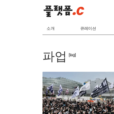
소개
큐레이션
파업
[tag]