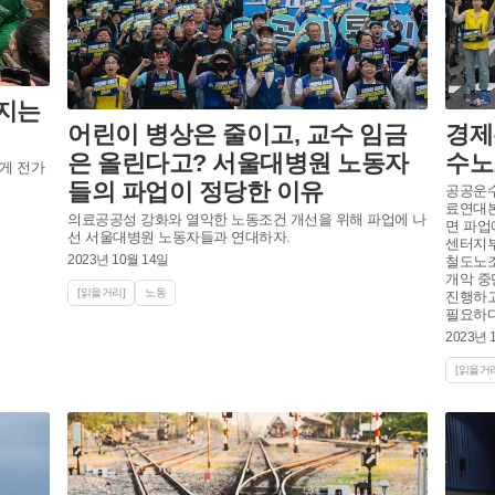
지는
어린이 병상은 줄이고, 교수 임금
경제
은 올린다고? 서울대병원 노동자
수노
게 전가
들의 파업이 정당한 이유
공공운수
료연대본
의료공공성 강화와 열악한 노동조건 개선을 위해 파업에 나
면 파업
선 서울대병원 노동자들과 연대하자.
센터지부
2023년 10월 14일
철도노조
개악 중
[읽을거리]
노동
진행하고
필요하다
2023년 
[읽을거리