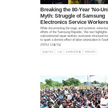
Breaking the 80-Year 'No-Un
Myth: Struggle of Samsung
Electronics Service Worker
While documenting the tragic and systemic union-bu
efforts of the 'Samsung Republic,' this text highlight
subcontracted repair workers overcame structural invis
to spark a domino effect of labor unionization in Sou
2025년 12월 5일
[읽을거리]
노동
[LANG·語言 🌐]
ENGLISH