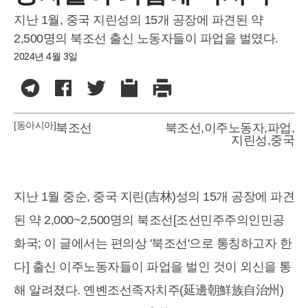
지난 1월, 중국 지린성의 15개 공장에 파견된 약
2,500명의 북조선 출신 노동자들이 파업을 벌였다.
2024년 4월 3일
[동아시아]
북조선
북조선
,
이주노동자
,
파업
,
지린성
,
중국
지난 1월 중순, 중국 지린(吉林)성의 15개 공장에 파견
된 약 2,000~2,500명의 북조선[조선민주주의인민공
화국; 이 글에서는 편의상 '북조선'으로 통칭하고자 한
다] 출신 이주노동자들이 파업을 벌인 것이 외신을 통
해 알려졌다. 옌볜조선족자치주(延邊朝鮮族自治州)