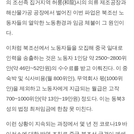
의 조선족 집거지역 허룽(和龍)시의 의류 제조공장과
해산물가공 공장에서 벌어진 이번 파업은 북조선 노
동자들의 열악한 노동환경과 임금 체불이 그 원인이
다.
이처럼 북조선에서 노동자들을 모집해 중국 일대로
인력을 송출하는 것은 노동자 1인당 약 2500~2800위
안(약 46만~52만원)의 수수료를 받고 이뤄진다. 이 중
숙박 및 식사비용(월 800위안), 무역회사 몫(1000위
안)을 제외하고 노동자에게 지급되는 월급은 고작
700~1000위안(약 13만~19만원) 정도다. 이는 동북3
성의 법정 최저임금에 한참 못 미친다.
이런 상황이 지속되는 과정에서 몇 년 전 코로나19 바
이러스에 대한 방역 조치로 중국-북조선 국경이 폐쇄