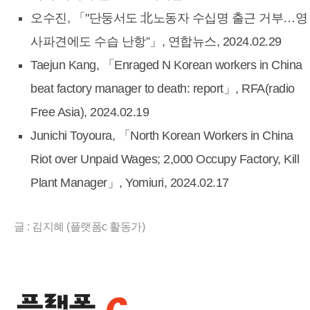
오수진, 「"단둥서도 北노동자 수십명 출근 거부…영
사파견에도 수습 난항”」, 연합뉴스, 2024.02.29
Taejun Kang, 「Enraged N Korean workers in China
beat factory manager to death: report」, RFA(radio
Free Asia), 2024.02.19
Junichi Toyoura, 「North Korean Workers in China
Riot over Unpaid Wages; 2,000 Occupy Factory, Kill
Plant Manager」, Yomiuri, 2024.02.17
글 : 김지혜 (플랫폼c 활동가)