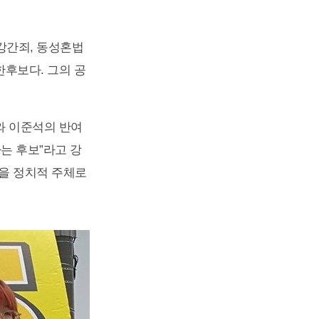
강간죄, 동성혼법
후보다. 그의 공
와 이준석의 반여
는 후보”라고 강
신을 정치적 주체로