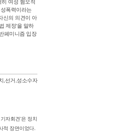
백히 여성 혐오적
로 성폭력이라는
 자신의 의견이 아
법 제정'을 말하
 반페미니즘 입장
치
,
선거
,
성소수자
언 기자회견’은 정치
사적 장면이었다.