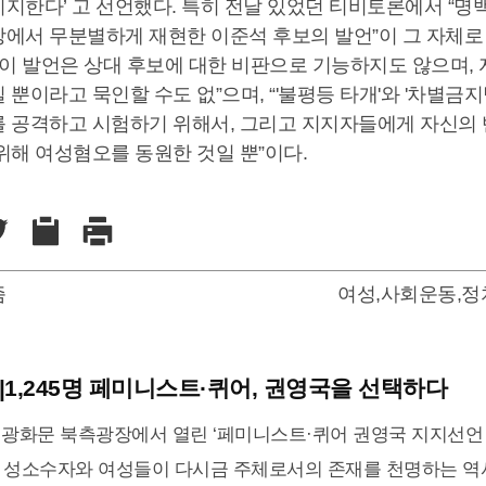
지한다’ 고 선언했다. 특히 전날 있었던 티비토론에서 “명
장에서 무분별하게 재현한 이준석 후보의 발언”이 그 자체
“이 발언은 상대 후보에 대한 비판으로 기능하지도 않으며,
 뿐이라고 묵인할 수도 없”으며, “'불평등 타개'와 '차별금지
를 공격하고 시험하기 위해서, 그리고 지지자들에게 자신의
위해 여성혐오를 동원한 것일 뿐”이다.
즘
여성
,
사회운동
,
정
 |1,245명 페미니스트·퀴어, 권영국을 선택하다
8일, 광화문 북측광장에서 열린 ‘페미니스트·퀴어 권영국 지지선
 성소수자와 여성들이 다시금 주체로서의 존재를 천명하는 역