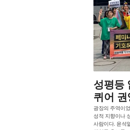
성평등 
퀴어 권
광장의 주역이었
성적 지향이나 
사람이다. 윤석