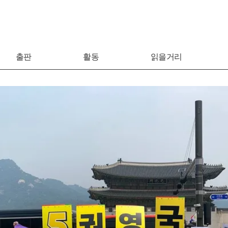
출판
활동
읽을거리