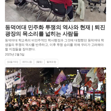
동덕여대 민주화 투쟁의 역사와 현재 | 퇴진
광장의 목소리를 넓히는 사람들
동덕여대 학교측의 비민주적인 학사행정과 그것에 대항했던 동덕여대 학
생들의 투쟁의 역사를 반추하고, 이후 투쟁 승리를 위해 우리가 고려해야
할 지점들을 짚어본다.
2025년 2월 5일
[읽을거리]
페미니즘
[활동]
월례포럼