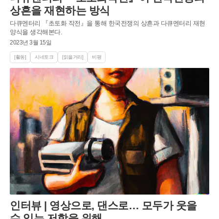
상흔을 재현하는 방식
다큐멘터리 『초토화 작전』을 통해 한국전쟁의 상흔과 다큐멘터리 재현
양식을 생각해본다.
2023년 3월 15일
[활동]
시네토크
[읽을거리]
비평
인터뷰 | 영상으로, 댄스로… 모두가 웃을
수 있는 저항을 위해