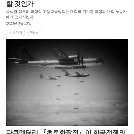
할 것인가
윤석열 정부의 파행적 고등교육정책은 대학의 위기를 학생과 대학 노동자
에게 전가시킨다.
2023년 3월 23일
[읽을거리]
사회운동
다큐멘터리 『초토화작전』이 한국전쟁의