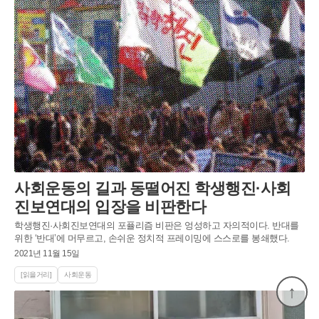
사회운동의 길과 동떨어진 학생행진·사회
진보연대의 입장을 비판한다
학생행진·사회진보연대의 포퓰리즘 비판은 엉성하고 자의적이다. 반대를
위한 ‘반대’에 머무르고, 손쉬운 정치적 프레이밍에 스스로를 봉쇄했다.
2021년 11월 15일
[읽을거리]
사회운동
↑