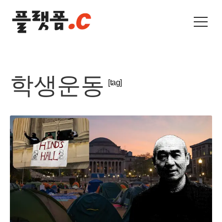
학생운동
[tag]