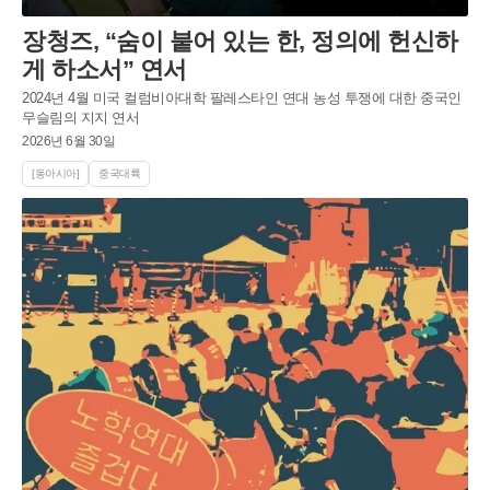
장청즈, “숨이 붙어 있는 한, 정의에 헌신하
게 하소서” 연서
2024년 4월 미국 컬럼비아대학 팔레스타인 연대 농성 투쟁에 대한 중국인
무슬림의 지지 연서
2026년 6월 30일
[동아시아]
중국대륙