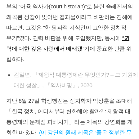
부의 “어용 역사가(court historian)”로 불린 슐레진저의
왜곡된 성찰이 빚어낸 결과물이라고 비판하는 견해에
따르면, 그것은 “한 당파적 지식인이 고안한 정치적
무기”였다. 권력 비판을 위해 도입됐지만, 동시에
“권
력에 대한 깊은 사랑에서 배태됐”
기에 중요한 만큼 위
험하다.
김일년, 「제왕적 대통령제란 무엇인가? – 그 기원에
대한 성찰」, 『역사비평』, 2020
지난 8월 27일 학생행진은 정치학자 박상훈을 초대해
「한국 정치, 어디서부터 변화해야 할까? : 제왕적 대
통령제의 문제점 파헤치기」라는 제목의 강연회를 개
최한 바 있다.
(이 강연의 원래 제목은 ‘좋은 정부란 무