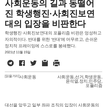
사회운동의 길과 동떨어
진 학생행진·사회진보연
대의 입장을 비판한다
학생행진·사회진보연대의 포퓰리즘 비판은 엉성하고
자의적이다. 반대를 위한 ‘반대’에 머무르고, 손쉬운
정치적 프레이밍에 스스로를 봉쇄했다.
2021년 11월 15일
[읽을거리]
사회운동
사회운동
,
선거
,
학생운동
,
윤석열
,
정치
,
민주당
,
포퓰리즘
대선을 앞두고 일부 좌파 조직의 입장이 사회운동의