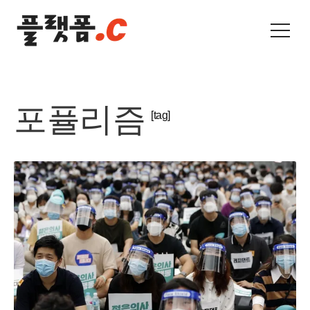
포퓰리즘
[tag]