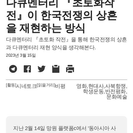
다큐멘터리 『초토화작
전』이 한국전쟁의 상흔
을 재현하는 방식
다큐멘터리 『초토화 작전』을 통해 한국전쟁의 상흔
과 다큐멘터리 재현 양식을 생각해본다.
2023년 3월 15일
[활동]
[읽을거리]
시네토크
비평
영화
,
현대사
,
사북항쟁
,
학생운동
,
반전평화
,
문화예술
지난 2월 14일 망원 플랫폼c에서 '동아시아 사