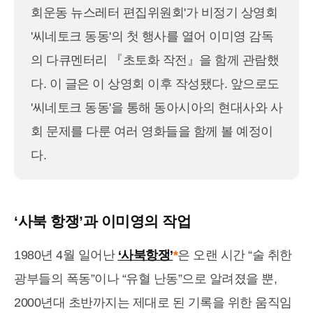
회운동 뉴스레터 편집위원회'가 비정기 상영회
'씨네토크 동동'의 첫 행사를 열어 이미영 감독
의 다큐멘터리 『초토화 작전』을 함께 관람했
다. 이 글은 이 상영회 이후 작성됐다. 앞으로도
'씨네토크 동동'을 통해 동아시아의 현대사와 사
회 문제를 다룬 여러 영화들을 함께 볼 예정이
다.
‘사북 항쟁’과 이미영의 작업
1980년 4월 일어난
‘사북항쟁’
*
은 오랜 시간 “술 취한
광부들의 폭동”이나 “유혈 난동”으로 알려졌을 뿐,
2000년대 초반까지는 제대로 된 기록을 위한 움직임