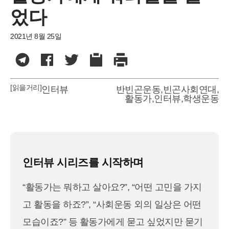
었다
2021년 8월 25일
[읽을거리]
인터뷰
반빈곤운동
,
빈곤사회연대
,
활동가
,
인터뷰
,
학생운동
인터뷰 시리즈를 시작하며
“활동가는 뭐하고 살아요?”, “어떤 고민을 가지
고 활동을 하죠?”, “사회운동 외의 일상은 어떤
모습이죠?” 등 활동가에게 묻고 싶었지만 묻기