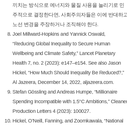
끼치는 방식으로 에너지와 물질 사용을 늘리기로 민
주적으로 결정한다면, 사회주의자들은 이에 반대하
노선 변경을 주장하거나 조직해야 한다.
Joel Millward-Hopkins and Yannick Oswald,
“Reducing Global Inequality to Secure Human
Wellbeing and Climate Safety,” Lancet Planetary
Health 7, no. 2 (2023): e147–e154. See also Jason
Hickel, “How Much Should Inequality Be Reduced?,”
Al Jazeera, December 14, 2022, aljazeera.com.
Stefan Gössling and Andreas Humpe, “Millionaire
Spending Incompatible with 1.5°C Ambitions,” Cleane
Production Letters 4 (2023): 100027.
Hickel, O’Neill, Fanning, and Zoomkawala, “National