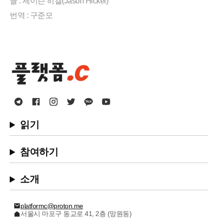
글 : 제이슨 히켈(Jason Hickel)
번역 : 구준모
읽기
참여하기
소개
platformc@proton.me
서울시 마포구 동교로 41, 2층 (망원동)