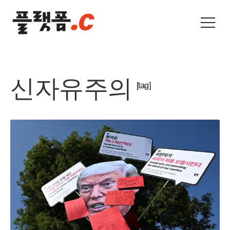
신자유주의
[tag]