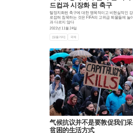
드컵과 시장화 된 축구
탈정치화된 축구에 대한 맹목적이고 비현실적인 강
로잡혀 침묵하는 것은 FIFA의 고위급 퇴물들에 놀
과 다르지 않다
2022년 11월 24일
[읽을거리]
국제
气候抗议并不是要敦促我们采
贫困的生活方式