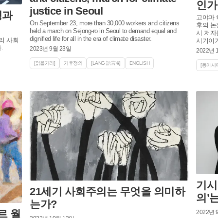
인가
justice in Seoul
성과
고야마 
On September 23, more than 30,000 workers and citizens
후의 논
held a march on Sejong-ro in Seoul to demand equal and
시 저자
dignified life for all in the era of climate disaster.
시기이기
.
2023년 9월 23일
2022년 
[읽을거리]
기후정의
[LANG·語言 🌐]
ENGLISH
[동아시아
기시
21세기 사회주의는 무엇을 의미하
의’
는가?
르 월
2022년 