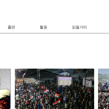
출판
활동
읽을거리