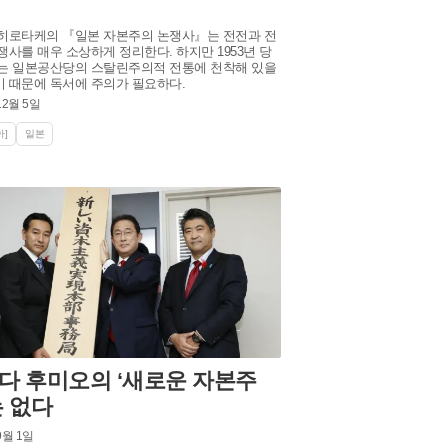
히로타케의 『일본 자본주의 논쟁사』는 전전과 전
쟁사를 매우 소상하게 정리한다. 하지만 1953년 당
는 일본공산당의 스탈린주의적 전통에 천착해 있을
 때문에 독서에 주의가 필요하다.
12월 5일
]
일본
다 후미오의 ‘새로운 자본주
는 없다
9월 1일