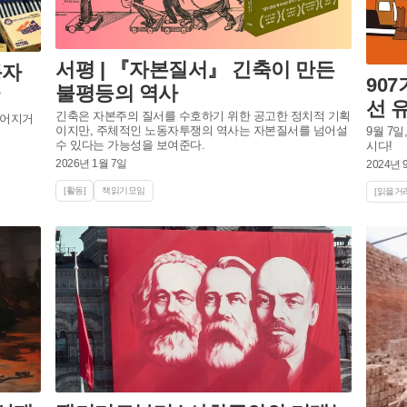
서평 | 『자본질서』 긴축이 만든
동자
90
불평등의 역사
선 
긴축은 자본주의 질서를 수호하기 위한 공고한 정치적 기획
추어지거
이지만, 주체적인 노동자투쟁의 역사는 자본질서를 넘어설
9월 7
수 있다는 가능성을 보여준다.
시다!
2026년 1월 7일
2024년 
[활동]
책읽기모임
[읽을거리