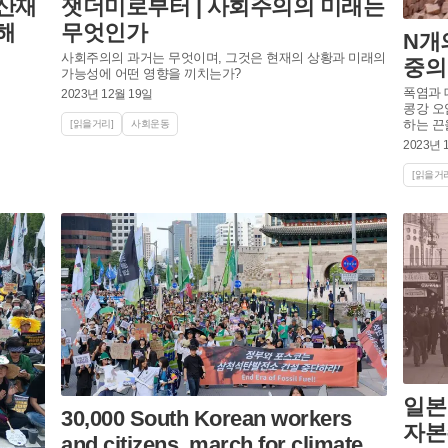
산재
잿더미로부터 | 사회주의의 미래는
해
무엇인가
N개
사회주의의 과거는 무엇이며, 그것은 현재의 상황과 미래의
중의
가능성에 어떤 영향을 끼치는가?
폭염과 
2023년 12월 19일
콩강 오
하는 끈
[읽을거리]
사회운동
2023년 
[읽을거리
일본
30,000 South Korean workers
자본
and citizens, march for climate