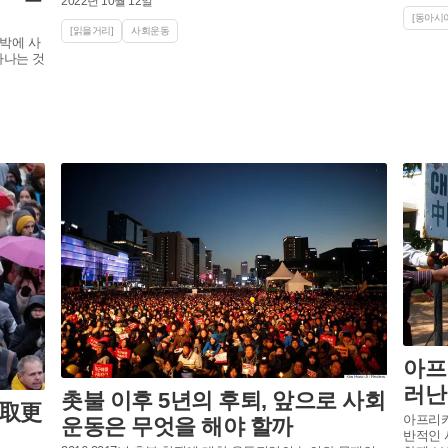
2022년 10월 12일
[동아시아
[읽을거리]
사회운동
박에 사
아나는 것
아프
러난
촛불 이후 5년의 후퇴, 앞으로 사회
取更
아프리카
운동은 무엇을 해야 할까
반적인 