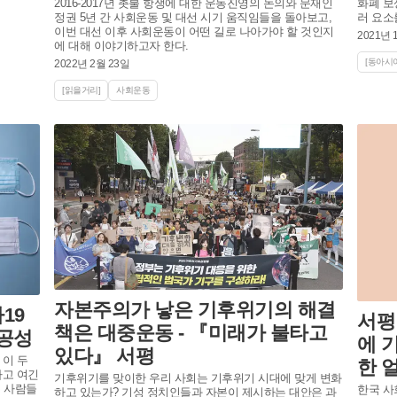
2016-2017년 촛불 항쟁에 대한 운동진영의 논의와 문재인
화폐 보
정권 5년 간 사회운동 및 대선 시기 움직임들을 돌아보고,
러 요소
이번 대선 이후 사회운동이 어떤 길로 나아가야 할 것인지
2021년 
에 대해 이야기하고자 한다.
[동아시아
2022년 2월 23일
[읽을거리]
사회운동
자본주의가 낳은 기후위기의 해결
19
서평
책은 대중운동 - 『미래가 불타고
공성
에 
있다』 서평
이 두
한 
라고 여긴
기후위기를 맞이한 우리 사회는 기후위기 시대에 맞게 변화
은 사람들
한국 사
하고 있는가? 기성 정치인들과 자본이 제시하는 대안은 과