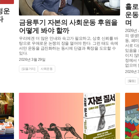
홀로 
정운
운동
다
금융투기 자본의 사회운동 후원을
며
어떻게 봐야 할까
2026
의 생생
우리에겐 더 많은 인내와 숙고가 필요하고, 상호 신뢰를 바
동, 페
탕으로 우애로운 논쟁의 장을 열어야 한다. 그런 태도 속에
서로 다
서만 운동을 급진화하는 동시에 단결과 확장을 도모할 수
있음을 
있다.
이지 않
2026년 3월 29일
정에서 
없으며 
[읽을거리]
사회운동
2026년 
[활동]