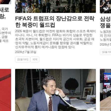
새로
랑,
FIFA와 트럼프의 장난감으로 전락
삼성
한 북중미 월드컵
쟁을
 국가
2026 북중미 월드컵은 여전히 평화와 화합의 스포츠 축제이
노동3권
아니다. 아니, 더 후퇴했다. FIFA는 바가지 상술로 무장한
의 친자
, 금융
초국적 자본이며, 월드컵은 지리적 공간의 사유화, 공공 재
노동자들
를 재조
정의 약탈, 노동자계급이 문화를 향유할 권리를 박탈하는
2026년 
신자유주의적 통치 메커니즘의 정점에 있다.
2026년 7월 15일
[읽을거리
[읽을거리]
국제