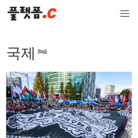
국제
[tag]