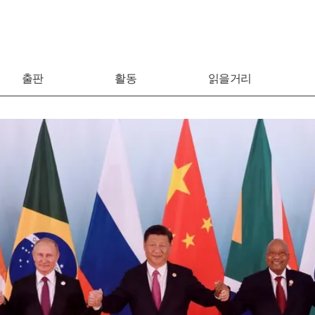
출판
활동
읽을거리