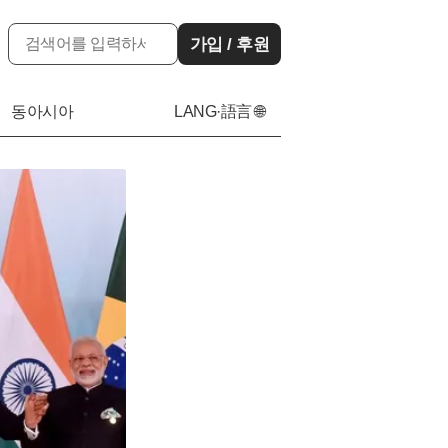
가입 / 후원
동아시아
LANG·語言 🌐