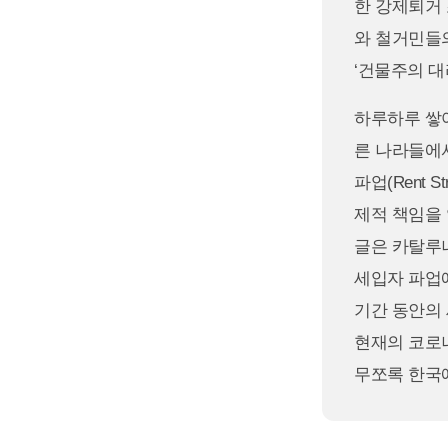
한 강제퇴거
와 철거민들의
‘건물주의 대
하루하루 쌓
른 나라들에서
파업(Rent 
제적 책임을 
글은 카탈루
세입자 파업에
기간 동안의
현재의 코로나
무쪼록 한국에