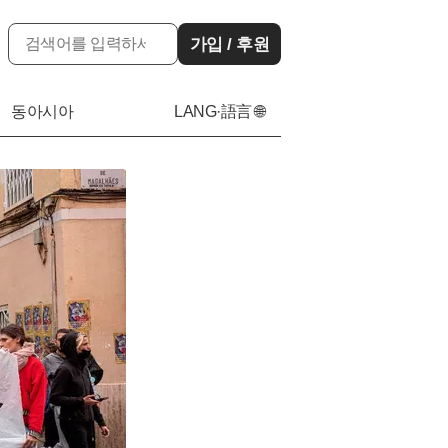
가입 / 후원
동아시아
LANG·語言 🌐