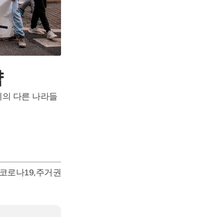
략
계의 다른 나라들
코로나19
,
주거권