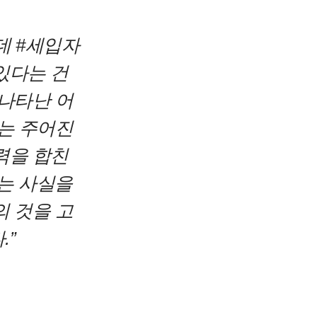
데
#세입자
있다는 건
나타난 어
는 주어진
력을 합친
는 사실을
의 것을 고
.”