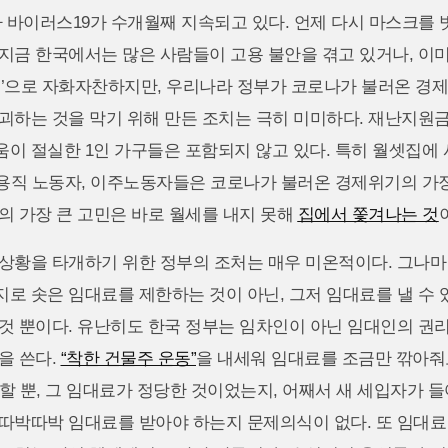
나 바이러스19가 수개월째 지속되고 있다. 언제 다시 마스크를 
지금 한국에서는 많은 사람들이 고용 불안을 겪고 있거나, 이
방역’으로 자화자찬하지만, 우리나라 정부가 코로나가 불러온 경
괴하는 것을 막기 위해 만든 조치는 극히 미미하다. 재난지원
이 절실한 1인 가구들은 포함되지 않고 있다. 특히 월셋집에
일용직 노동자, 이주노동자들은 코로나가 불러온 경제위기의 가
의 가장 큰 고민은 바로 월세를 내지 못해
집에서 쫓겨나는 것
 상황을 타개하기 위한 정부의 조처는 매우 미온적이다. 그나마
로 솟은 임대료를 제한하는 것이 아닌, 그저 임대료를 낼 수
 것 뿐이다. 유난히도 한국 정부는 임차인이 아닌 임대인의 권
을 쓴다.
“착한 건물주 운동”
을 내세워 임대료를 조금만 깎아줘
할 뿐, 그 임대료가 정당한 것이었는지, 어째서 새 세입자가 
 따박따박 임대료를 받아야 하는지 문제의식이 없다. 또 임대료