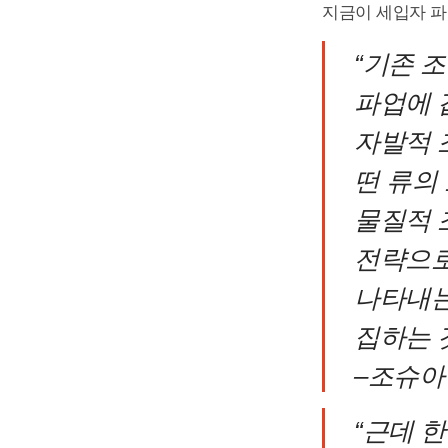
지금이 세입자 파
“기존 
파업에 
자발적 
떤 류의
물질적 
전략으로
나타내는
집하는 
–조슈아
“근데 한