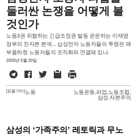
둘러싼 논쟁을 어떻게 볼
것인가
노동3권 위협하는 긴급조정권 발동 운운하는 이재명
정부의 친자본 본색... 삼성전자 노동자들의 투쟁은 왜
부품하청 노동자들의 조직화와 연결돼 있나.
2026년 5월 20일
[읽을거리]
노동
노동운동
,
파업
,
노동조합
,
삼성
,
자본주의
삼성의 ‘가족주의’ 레토릭과 무노