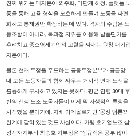
진짜 위기는 대자본이 외주화, 다단계 하청, 플랫폼 노
동을 통해 고용 형식을 모호하게 만들며 노동을 파편
화하고 통제권만 확장하는 데 있다. 격차의 주범은 노
동조합이 아니라, 독과점 지위를 이용해 납품단가를
후려치고 중소영세기업의 고혈을 짜내는 원청 대기업
자본이다.
물론 현재 투쟁을 주도하는 공동투쟁본부가 공급망
내 모든 노동자들과 함께 싸우는 거시적 연대 노선을
훌륭하게 구사하고 있지는 못하다. 평균 연령 30대 후
반의 신생 노조 노동자들이 이제 막 자생적인 투쟁을
시작했을 뿐이기에, 지배 이데올로기인
'공정 담론'
의
한계에 갇혀 있는 것도 사실이다. 가령 초기업노조 삼
성전자지부의 최승호 지부장은 "정규직은 공부 많이