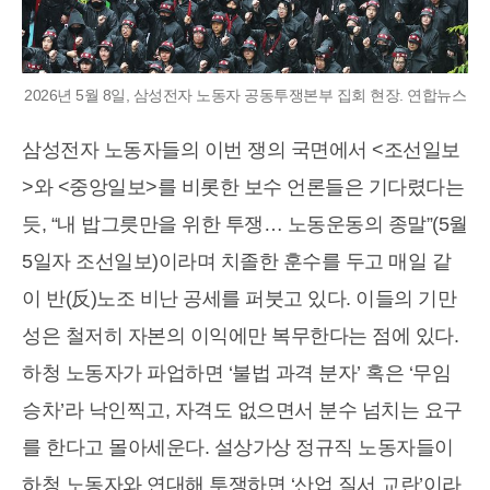
2026년 5월 8일, 삼성전자 노동자 공동투쟁본부 집회 현장. 연합뉴스
삼성전자 노동자들의 이번 쟁의 국면에서 <조선일보
>와 <중앙일보>를 비롯한 보수 언론들은 기다렸다는
듯, “내 밥그릇만을 위한 투쟁… 노동운동의 종말”(5월
5일자 조선일보)이라며 치졸한 훈수를 두고 매일 같
이 반(反)노조 비난 공세를 퍼붓고 있다. 이들의 기만
성은 철저히 자본의 이익에만 복무한다는 점에 있다.
하청 노동자가 파업하면 ‘불법 과격 분자’ 혹은 ‘무임
승차’라 낙인찍고, 자격도 없으면서 분수 넘치는 요구
를 한다고 몰아세운다. 설상가상 정규직 노동자들이
하청 노동자와 연대해 투쟁하면 ‘산업 질서 교란’이라