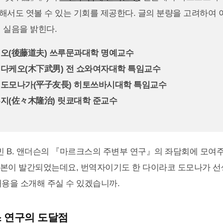
해서도 엿볼 수 있는 기회를 제공한다. 글의 분량을 고려하여 
 실음을 밝힌다.
치오(後藤道夫) 쓰루문과대학 명예교수
다케오(木下武男) 전 쇼와여자대학 특임교수
도모나가(平子友長) 히토쓰바시대학 특임교수
지(佐々木隆治) 릿쿄대학 준교수
빈 B. 앤더슨의 『마르크스의 주변부 연구』의 좌담회에 모여
번역본이 발간되었는데요, 번역자이기도 한 다이라코 도모나가 선
내용을 소개해 주실 수 있겠습니까.
 연구의 도달점