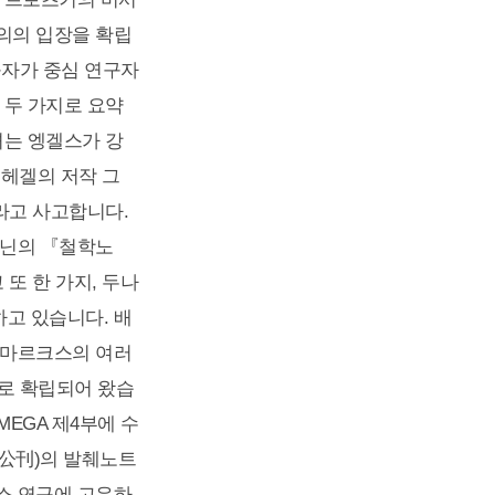
의의 입장을 확립
연구자가 중심 연구자
 두 가지로 요약
녀는 엥겔스가 강
 헤겔의 저작 그
라고 사고합니다.
레닌의 『철학노
또 한 가지, 두나
고 있습니다. 배
 마르크스의 여러
래로 확립되어 왔습
EGA 제4부에 수
未公刊)의 발췌노트
스 연구에 고유하