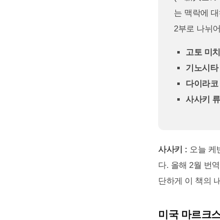
는 맥락에 대
2부로 나뉘어
고토 미
기노시타 
다이라코
사사키 류
사사키 :
오늘 케
다. 올해 2월 
단하게 이 책의 
미국 마르크스