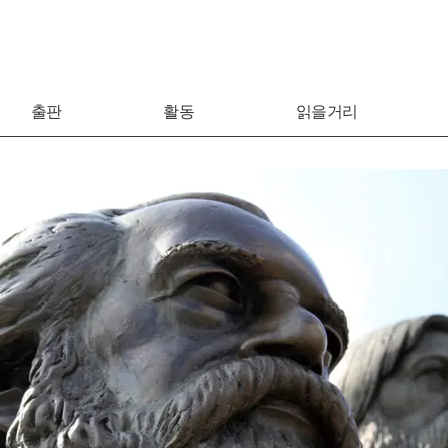
출판
활동
읽을거리