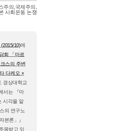
스주의
,
국제주의
,
본 사회운동 논쟁
2015/10)
에
담회 「마르
르크스의 주변
타 다케오 ×
도 경상대학교
회에서는 『마
 시각을 알
크스의 연구노
「자본론」』
주목받고 있