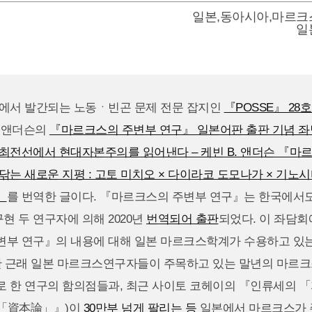
일본
,
동아시아
,
마르크
일
본에서 발간되는 노동ㆍ빈곤 문제 전문 잡지인
『POSSE』 28호 (
. 앤더슨의
『마르크스의 주변부 연구』 일본어판 출판 기념 좌
최전선에서 현대자본주의를 읽어낸다 – 케빈 B. 앤더슨 『마
닦는 새로운 지평 : 고토 미치오 × 다이라코 도모나가 × 기노시
」
를 번역한 글이다. 『마르크스의 주변부 연구』는 한국에서
 두 연구자에 의해 2020년
번역되어 출판
되었다. 이 좌담
변부 연구』의 내용에 대해 일본 마르크스학계가 수용하고 있는
또한 근래 일본 마르크스연구자들이 주목하고 있는 말년의 마르
로 한 연구의 함의점들과, 최근 사이토 코헤이의 『인류세의 
「資本論」』)이
30만부 넘게 팔리는 등
일본에서 마르크스가 