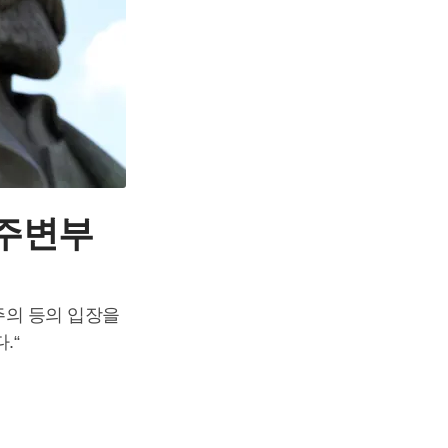
주변부
주의 등의 입장을
.“