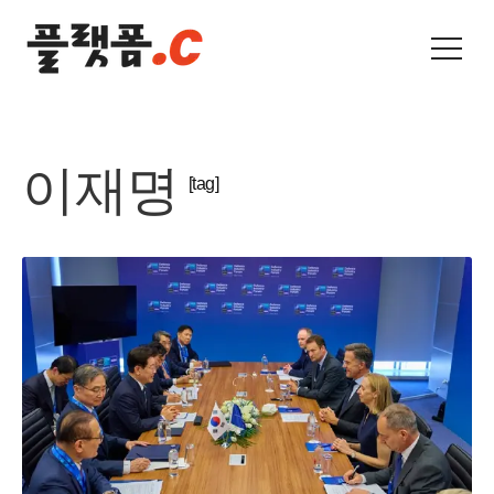
이재명
[tag]