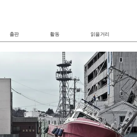
출판
활동
읽을거리