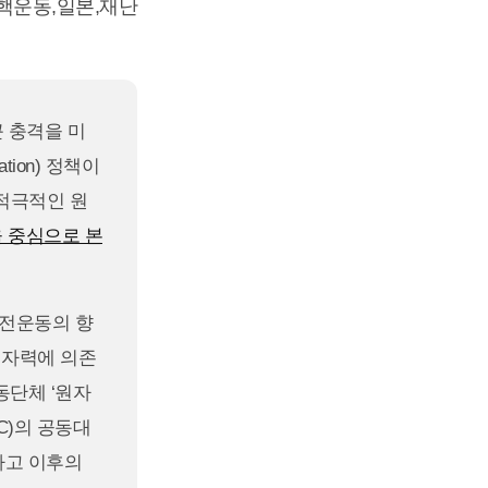
핵운동
,
일본
,
재난
큰 충격을 미
tion) 정책이
 적극적인 원
을 중심으로 본
원전운동의 향
원자력에 의존
동단체 ‘원자
NIC)의 공동대
사고 이후의