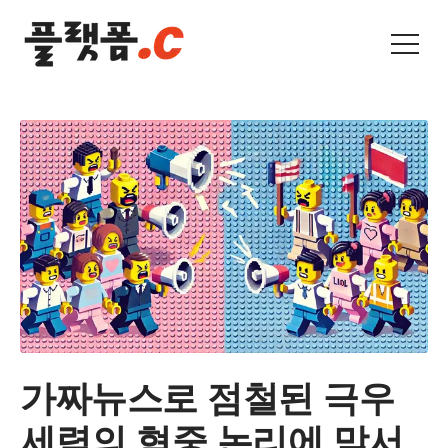
가짜뉴스로 점철된 극우
세력의 혐중 논리에 맞서