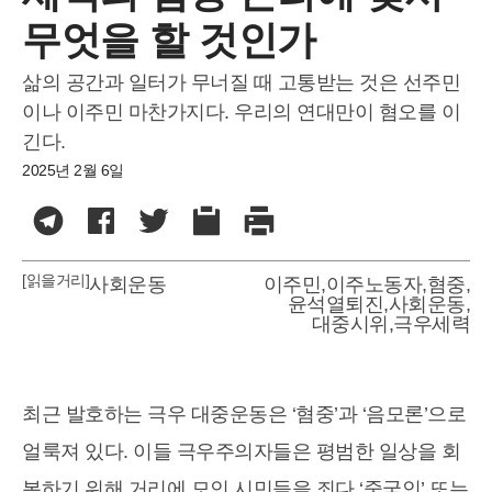
무엇을 할 것인가
삶의 공간과 일터가 무너질 때 고통받는 것은 선주민
이나 이주민 마찬가지다. 우리의 연대만이 혐오를 이
긴다.
2025년 2월 6일
[읽을거리]
사회운동
이주민
,
이주노동자
,
혐중
,
윤석열퇴진
,
사회운동
,
대중시위
,
극우세력
최근 발호하는 극우 대중운동은 ‘혐중’과 ‘음모론’으로
얼룩져 있다. 이들 극우주의자들은 평범한 일상을 회
복하기 위해 거리에 모인 시민들을 죄다 ‘중국인’ 또는