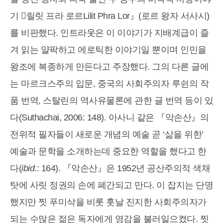
기 󰡔릴릿 프라 로르Lilit Phra Lor』(로르 왕자 서사시)
를 비판했다. 인트라웃은 이 이야기가 지배계급이 즐
겨 읽는 얄팍하고 에로틱한 이야기일 뿐이며 인민을
왕조에 복종하게 만든다고 주장했다. 그의 다른 글에
는 마르크스주의 입문, 중국의 사회주의자 루쉰의 작
품 번역, 스탈린의 역사유물론에 관한 글 번역 등이 있
다(Suthachai, 2006: 148). 아사니 같은 『악손산』의
전위적 필자들이 새로운 개념의 예술 곧 ‘삶을 위한’
예술과 문학을 소개하는데 중요한 역할을 했다고 한
다(
ibid
.: 164). 『악손산』은 1952년 공산주의적 색채
탓에 사릿 정권의 손에 폐간되고 만다. 이 잡지는 단명
했지만 찟 푸미삭을 비롯 훗날 진지한 사회주의자가
되는 수많은 젊은 독자에게 영감을 불러일으켰다. 찟