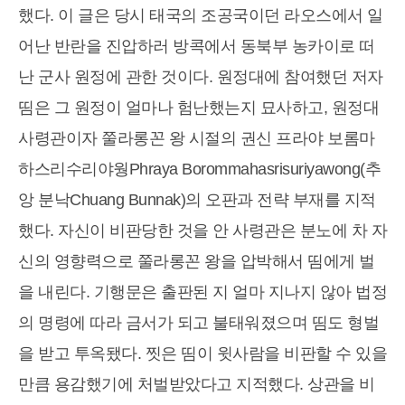
했다. 이 글은 당시 태국의 조공국이던 라오스에서 일
어난 반란을 진압하러 방콕에서 동북부 농카이로 떠
난 군사 원정에 관한 것이다. 원정대에 참여했던 저자
띰은 그 원정이 얼마나 험난했는지 묘사하고, 원정대
사령관이자 쭐라롱꼰 왕 시절의 권신 프라야 보롬마
하스리수리야웡Phraya Borommahasrisuriyawong(추
앙 분낙Chuang Bunnak)의 오판과 전략 부재를 지적
했다. 자신이 비판당한 것을 안 사령관은 분노에 차 자
신의 영향력으로 쭐라롱꼰 왕을 압박해서 띰에게 벌
을 내린다. 기행문은 출판된 지 얼마 지나지 않아 법정
의 명령에 따라 금서가 되고 불태워졌으며 띰도 형벌
을 받고 투옥됐다. 찟은 띰이 윗사람을 비판할 수 있을
만큼 용감했기에 처벌받았다고 지적했다. 상관을 비