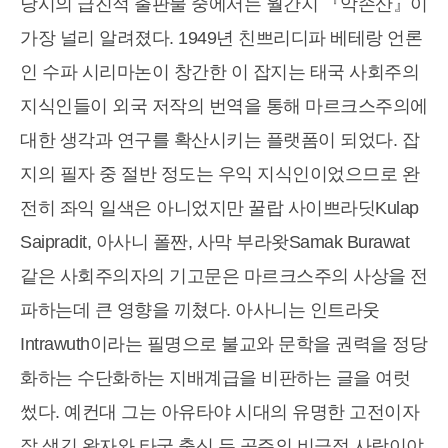
당시의 급진적 출판물 중에서는 월간지 『악손산』이
가장 널리 알려졌다. 1949년 친쁘리디파 베테랑 언론
인 수파 시리마논이 창간한 이 잡지는 태국 사회주의
지식인들이 외국 저작의 번역을 통해 마르크스주의에
대한 생각과 연구를 확산시키는 플랫폼이 되었다. 잡
지의 필자 중 절반 정도는 우익 지식인이었으므로 완
전히 좌익 일색은 아니었지만 꿀랍 사이쁘라딧Kulap
Saipradit, 아사니 폴짠, 사막 부라왓Samak Burawat
같은 사회주의자의 기고문은 마르크스주의 사상을 전
파하는데 큰 영향을 끼쳤다. 아사니는 인트라웃
Intrawuth이라는 필명으로 불교와 문학을 권력을 정당
화하는 수단화하는 지배계급을 비판하는 글을 여럿
썼다. 예컨대 그는 아유타야 시대의 유명한 고전이자
잘 생긴 왕자와 타국 출신 두 공주의 비극적 사랑이야