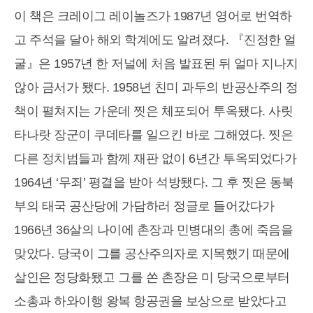
이 책은 크레이그 레이놀즈가 1987년 영어로 번역하
고 주석을 달아 해외 학계에도 알려졌다. 『진정한 얼
굴』은 1957년 한 저널에 처음 발표된 뒤 얼마 지나지
않아 금서가 됐다. 1958년 친미 과두의 반공산주의 정
책이 펼쳐지는 가운데 찟은 체포되어 투옥됐다. 사릿
타나랏 장군이 쿠데타를 일으킨 바로 그해였다. 찟은
다른 정치범들과 함께 재판 없이 6년간 투옥되었다가
1964년 ‘무죄’ 평결을 받아 석방됐다. 그 후 찟은 동북
부의 태국 공산당에 가담하러 정글로 들어갔다가
1966년 36살의 나이에 촌장과 민병대의 총에 죽음을
맞았다. 당국이 그를 공산주의자로 지목했기 때문에
살인은 정당화됐고 그를 쏜 촌장은 미 당국으로부터
소총과 하와이행 왕복 항공권을 보상으로 받았다고