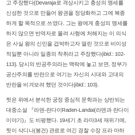
고 주장했다(Devaraja로 격상시키고 충성의 맹세를
신성한 것으로 만들어 왕권을 정당화하고 그에 복종
하게 할 목적으로 쓰였다. 그는 왕에게 충성의 맹세를
하지 않으면 반역자로 몰려 사형에 처해지는 이 의식
은 사실 왕의 신민을 겁박하고자 열린 것으로 비이성
적일뿐 아니라 일종의 착취라고 주장했다(
ibid
.: 102-
113). 당시의 반공주의라는 맥락에 놓고 보면, 정부가
공산주의를 반란으로 여기는 자신의 시대와 고대의
반란을 비겨보려 했던 것이다(
ibid
.: 103).
찟은 위에서 분석한 궁정 중심적 문학과는 상반되는
대중소설 『라덴-란다이Raden-Landai(라덴과 란다이
이야기)』도 비평했다. 19세기 초 라마3세 재위기에,
찟이 삭디나(봉건) 관료로 여긴 경찰 수장 프라 마하