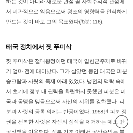
하는 것이 아니라 새로운 관점 곧 사회주의적 관점에
서 비판적으로 읽음으로써 왕조의 영향력을 인식하게
만드는 것이 바로 그의 목표였다(
ibid
.: 116).
태국 정치에서 찟 푸미삭
찟 푸미삭은 절대왕정이던 태국이 입헌군주제로 바뀌
기 얼마 전에 태어났다. 그가 살았던 동안 태국은 피분
송크람과 사릿의 독재 아래 있었다. 냉전의 맥락 속에
서 초기에 정부 내 권력을 확립하지 못했던 피분은 미
국과 동맹을 맺음으로써 자신의 지위를 강화했다. 피
분과 사릿의 공통 의제는 반공이었다. 1958년 피분 정
↑
권을 전복한 사릿은 자신의 정적을 제거하는 데도 반
공정책을 이용했다. 정부 기조 아래서 공산주의는 불