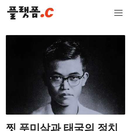
찟 푸미삭과 태국의 정치