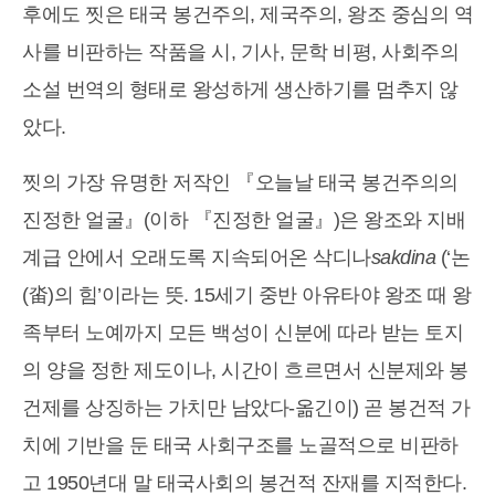
후에도 찟은 태국 봉건주의, 제국주의, 왕조 중심의 역
사를 비판하는 작품을 시, 기사, 문학 비평, 사회주의
소설 번역의 형태로 왕성하게 생산하기를 멈추지 않
았다.
찟의 가장 유명한 저작인 『오늘날 태국 봉건주의의
진정한 얼굴』(이하 『진정한 얼굴』)은 왕조와 지배
계급 안에서 오래도록 지속되어온 삭디나
sakdina
(‘논
(畓)의 힘’이라는 뜻. 15세기 중반 아유타야 왕조 때 왕
족부터 노예까지 모든 백성이 신분에 따라 받는 토지
의 양을 정한 제도이나, 시간이 흐르면서 신분제와 봉
건제를 상징하는 가치만 남았다-옮긴이) 곧 봉건적 가
치에 기반을 둔 태국 사회구조를 노골적으로 비판하
고 1950년대 말 태국사회의 봉건적 잔재를 지적한다.