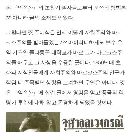
은 『악손산』의 초창기 필자들로부터 분석의 방법론
뿐 아니라 글의 소재도 얻었다.
그렇다면 찟 푸미삭은 언제 어떻게 사회주의와 마르
크스주의를 받아들였는가? 아이러니하게도 보수 우
익 기관인 쭐라롱꼰 대학교가 바로 그가 마르크스주
의를 배우고 그 사상을 수용한 곳이다. 1950년대 초
좌파 지식인들에게 사회주의와 마르크스주의 연구가
점점 더 주목받던 상황을 고려하면 우연은 아니다. 찟
은 『악손산』에 실린 글에서 영감을 얻고 중국의 혁
명가 루쉰에 대해 알고 존경하게 되었을 것이다.