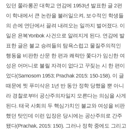
있던 쭐라롱꼰 대학교 연감에 1953년 발표한 글 2편
이 학내에서 큰 논란을 불러일으켜, 보수적인 학생들
의 손에 연단에서 끌려 내려오는 일까지 벌어졌다. 이
일은 욘복Yonbok 사건으로 알려지게 된다. 연감에 발
표한 글은 불교 승려들의 탐욕스럽고 물질주의적인
행동을 비판한 산문 한 편과 쾌락만 쫓다가 임신한 여
성은 어머니로 불릴 자격이 없다고 꾸짖는 시 한 편이
었다(Samosorn 1953; Prachak 2015: 150-158). 이 글
때문에 찟 푸미삭은 1년 반 동안 정학 당했을 뿐 아니
라 경찰로부터 공산주의자일지 모른다는 의심을 사게
된다. 태국 사회의 두 핵심가치인 불교와 여성을 비판
했던 탓인데 이런 입장은 당시에는 공산주의로 간주
됐다(Prachak, 2015: 150). 그러나 정학 중에도 그리고