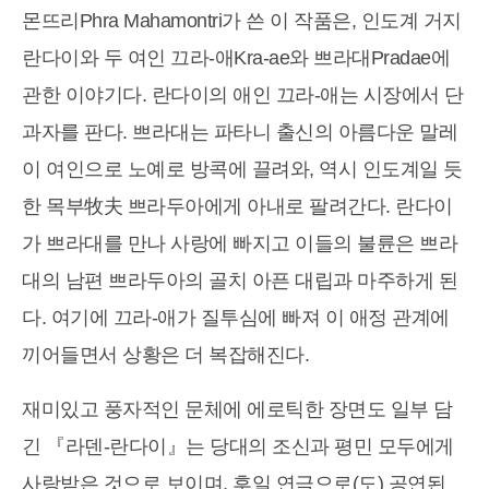
몬뜨리Phra Mahamontri가 쓴 이 작품은, 인도계 거지
란다이와 두 여인 끄라-애Kra-ae와 쁘라대Pradae에
관한 이야기다. 란다이의 애인 끄라-애는 시장에서 단
과자를 판다. 쁘라대는 파타니 출신의 아름다운 말레
이 여인으로 노예로 방콕에 끌려와, 역시 인도계일 듯
한 목부牧夫 쁘라두아에게 아내로 팔려간다. 란다이
가 쁘라대를 만나 사랑에 빠지고 이들의 불륜은 쁘라
대의 남편 쁘라두아의 골치 아픈 대립과 마주하게 된
다. 여기에 끄라-애가 질투심에 빠져 이 애정 관계에
끼어들면서 상황은 더 복잡해진다.
재미있고 풍자적인 문체에 에로틱한 장면도 일부 담
긴 『라덴-란다이』는 당대의 조신과 평민 모두에게
사랑받은 것으로 보이며, 후일 연극으로(도) 공연된