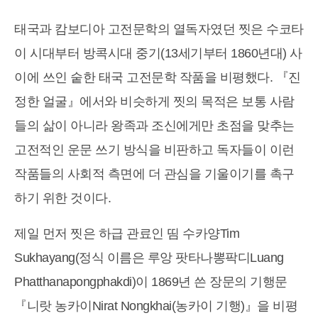
태국과 캄보디아 고전문학의 열독자였던 찟은 수코타
이 시대부터 방콕시대 중기(13세기부터 1860년대) 사
이에 쓰인 숱한 태국 고전문학 작품을 비평했다. 『진
정한 얼굴』에서와 비슷하게 찟의 목적은 보통 사람
들의 삶이 아니라 왕족과 조신에게만 초점을 맞추는
고전적인 운문 쓰기 방식을 비판하고 독자들이 이런
작품들의 사회적 측면에 더 관심을 기울이기를 촉구
하기 위한 것이다.
제일 먼저 찟은 하급 관료인 띰 수카양Tim
Sukhayang(정식 이름은 루앙 팟타나뽕팍디Luang
Phatthanapongphakdi)이 1869년 쓴 장문의 기행문
『니랏 농카이Nirat Nongkhai(농카이 기행)』을 비평