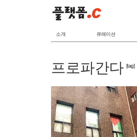
소개
큐레이션
프로파간다
[tag]