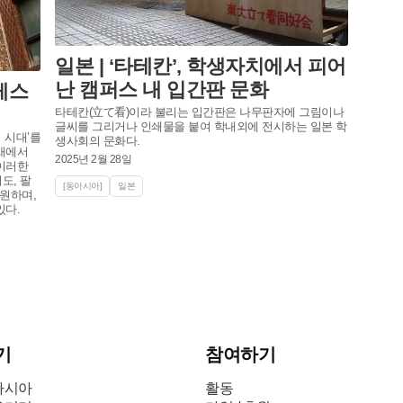
일본 | ‘타테칸’, 학생자치에서 피어
난 캠퍼스 내 입간판 문화
레스
타테칸(立て看)이라 불리는 입간판은 나무판자에 그림이나
글씨를 그리거나 인쇄물을 붙여 학내외에 전시하는 일본 학
 시대’를
생사회의 문화다.
새에서
2025년 2월 28일
이러한
도, 팔
[동아시아]
일본
원하며,
있다.
기
참여하기
아시아
활동