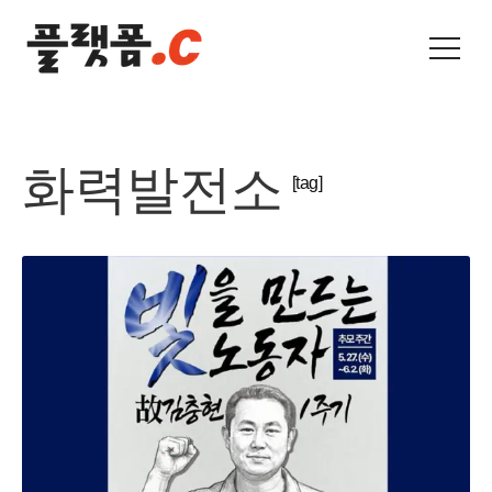
화력발전소
[tag]