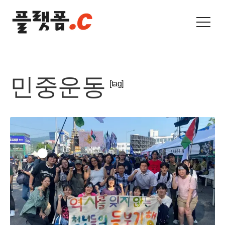
민중운동
[tag]