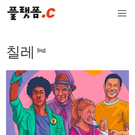
칠레
[tag]