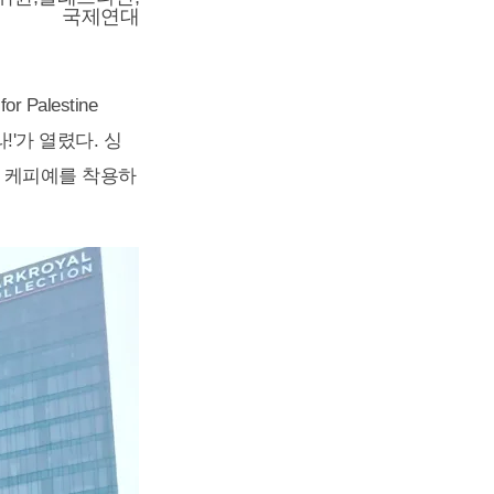
국제연대
alestine
!'가 열렸다. 싱
에 케피예를 착용하