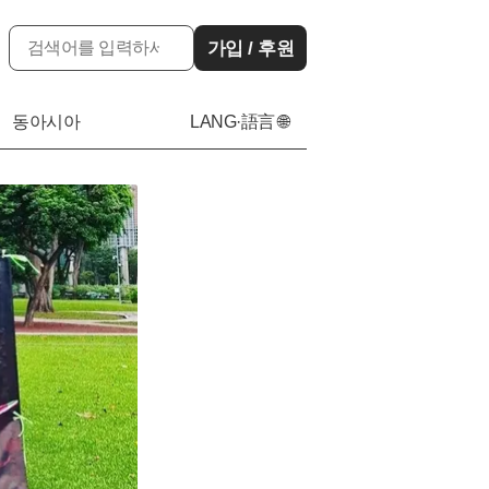
가입 / 후원
동아시아
LANG·語言 🌐