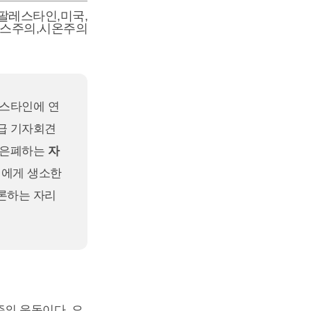
팔레스타인
,
미국
,
스주의
,
시온주의
레스타인에 연
급 기자회견
 은폐하는
자
리에게 생소한
론하는 자리
주의 운동이다. 오