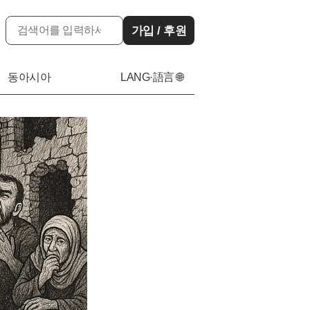
가입 / 후원
동아시아
LANG·語言 🌐