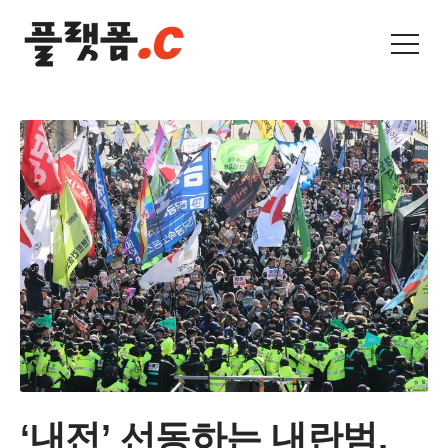
‘내전’ 선동하는 내란범,