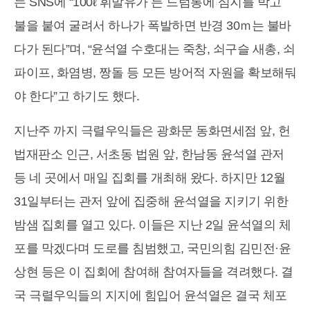
는 SNS에 “100ℓ 휘발유가 든 드럼통에 심지를 박고
불을 붙여 굴려서 하나가 폭발하면 반경 30ｍ는 불바
다가 된다”며, “윤석열 수호대는 죽창, 쇠구슬 새총, 쇠
파이프, 화염병, 짱돌 등 모든 방어적 자원을 확보해둬
야 한다”고 하기도 했다.
지난주 까지 극렬우익들은 광화문 동화면세점 앞, 헌
법재판소 인근, 서초동 법원 앞, 한남동 윤석열 관저
등 네 곳에서 매일 집회를 개최해 왔다. 하지만 12월
31일부터는 관저 앞에 집중해 윤석열을 지키기 위한
밤샘 집회를 열고 있다. 이들은 지난 2일 윤석열의 체
포를 막겠다며 도로를 침범했고, 국민의힘 김민전·윤
상현 등은 이 집회에 참여해 참여자들을 격려했다. 결
국 극렬우익들의 지지에 힘입어 윤석열은 결국 체포