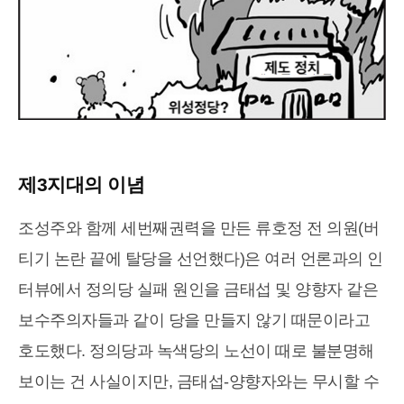
제3지대의 이념
조성주와 함께 세번째권력을 만든 류호정 전 의원(버
티기 논란 끝에 탈당을 선언했다)은 여러 언론과의 인
터뷰에서 정의당 실패 원인을 금태섭 및 양향자 같은
보수주의자들과 같이 당을 만들지 않기 때문이라고
호도했다. 정의당과 녹색당의 노선이 때로 불분명해
보이는 건 사실이지만, 금태섭-양향자와는 무시할 수