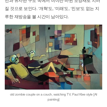
선과 유사한 구도 속에서 여야만 바뀐 모양새로 치러
질 것으로 보인다. ‘개혁'도, ‘미래'도, ‘진보'도 없는 지
루한 재방송을 볼 시간이 남아있다.
old zombie couple on a couch, watching TV, Paul Klee style [AI
painting]