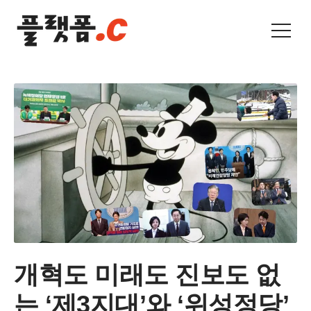
개혁도 미래도 진보도 없
는 ‘제3지대’와 ‘위성정당’