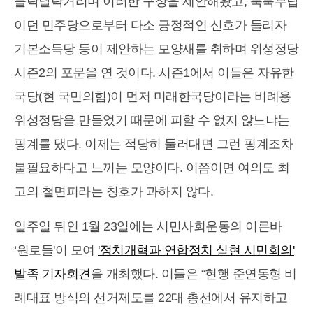
들락날락거리며 이러한 구상을 제안해왔고, 묵묵부답
이던 민주당으로부터 다소 긍정적인 신호가 들리자
기본소득당 등이 제안하는 모양새를 취하며 위성정당
시즌2의 포문을 연 것이다. 시즌1에서 이들은 자유한
국당(현 국민의힘)이 먼저 미래한국당이라는 비례용
위성정당을 만들었기 때문에 피할 수 없지 않느냐는
핑계를 댔다. 이제는 적당히 둘러대면 그런 핑계조차
불필요하다고 느끼는 모양이다. 이쯤이면 여의도 최
고의 철면피라는 칭호가 과하지 않다.
일주일 뒤인 1월 23일에는 시민사회운동의 이른바
‘원로들'이 모여
'정치개혁과 연합정치 실현 시민회의'
발족 기자회견
을 개최했다. 이들은 “현행 준연동형 비
례대표 방식의 선거제도를 22대 총선에서 유지하고