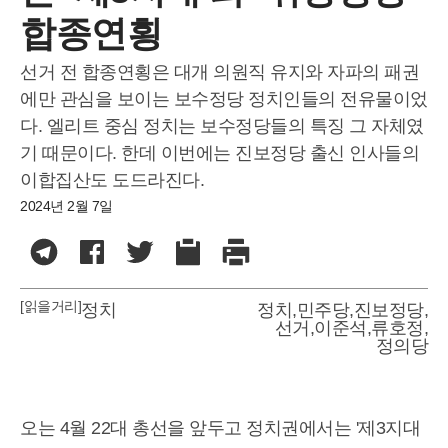
합종연횡
선거 전 합종연횡은 대개 의원직 유지와 자파의 패권
에만 관심을 보이는 보수정당 정치인들의 전유물이었
다. 엘리트 중심 정치는 보수정당들의 특징 그 자체였
기 때문이다. 한데 이번에는 진보정당 출신 인사들의
이합집산도 도드라진다.
2024년 2월 7일
[읽을거리]
정치
정치
,
민주당
,
진보정당
,
선거
,
이준석
,
류호정
,
정의당
오는 4월 22대 총선을 앞두고 정치권에서는 '제3지대