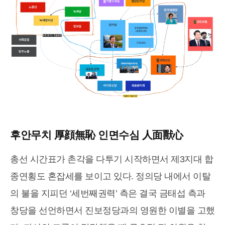
후안무치 厚顔無恥 인면수심 人面獸心
총선 시간표가 촌각을 다투기 시작하면서 제3지대 합
종연횡도 혼잡세를 보이고 있다. 정의당 내에서 이탈
의 불을 지피던 ‘세번째권력’ 측은 결국 금태섭 측과
창당을 선언하면서 진보정당과의 영원한 이별을 고했