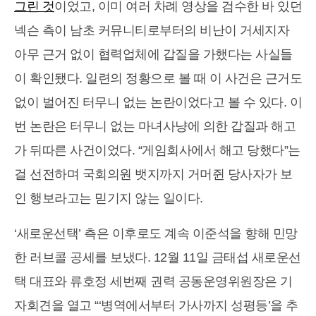
그린 것
이었고, 이미 여러 차례 영상을 검수한 바 있던
넥슨 측이 남초 커뮤니티로부터의 비난이 거세지자
아무 근거 없이 협력업체에 갑질을 가했다는 사실들
이 확인됐다. 일련의 정황으로 볼 때 이 사건은 근거도
없이 벌어진 터무니 없는 논란이었다고 볼 수 있다. 이
번 논란은 터무니 없는 마녀사냥에 의한 갑질과 해고
가 뒤따른 사건이었다. “게임회사에서 해고 당했다”는
걸 선전하며 국회의원 뱃지까지 거머쥔 당사자가 보
인 행보라고는 믿기지 않는 일이다.
‘새로운선택’ 측은 이후로도 계속 이준석을 향해 민망
한 러브콜 공세를 보냈다. 12월 11일 금태섭 새로운선
택 대표와 류호정 세번째 권력 공동운영위원장은 기
자회견을 열고 “‘병역에서부터 가사까지 성평등’을 추