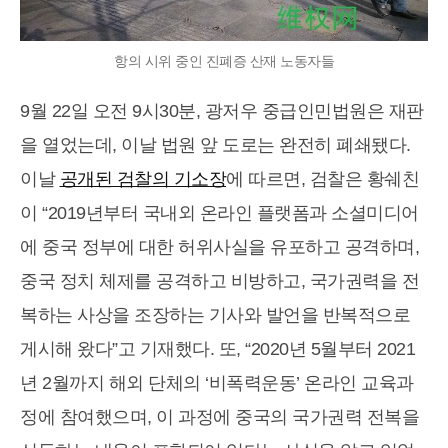
항의 시위 중인 진폐증 산재 노동자들
9월 22일 오전 9시30분, 광저우 중급인민법원은 재판
을 열었는데, 이날 법원 앞 도로는 완전히 폐쇄됐다.
이날
공개된 검찰의 기소장
에 따르면, 검찰은 황쉐친
이 “2019년부터 국내외 온라인 플랫폼과 소셜미디어
에 중국 정부에 대한 허위사실을 유포하고 공격하며,
중국 정치 체제를 공격하고 비방하고, 국가권력을 전
복하는 사상을 조장하는 기사와 발언을 반복적으로
게시해 왔다”고 기재했다. 또, “2020년 5월부터 2021
년 2월까지 해외 단체의 ‘비폭력운동’ 온라인 교육과
정에 참여했으며, 이 과정에 중국의 국가권력 전복을