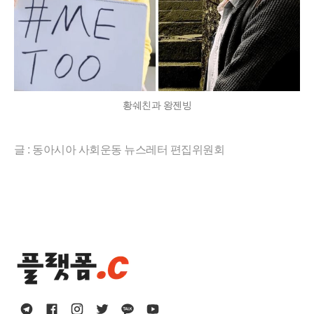
황쉐친과 왕젠빙
글 : 동아시아 사회운동 뉴스레터 편집위원회