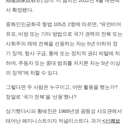
颠覆国家政权罪)’였다. 이 혐의는 2022년 8월 재판에
서 확정됐다.
중화인민공화국 형법 105조 2항에 따르면, “유언비어
유포, 비방 또는 기타 방법으로 국가 권력의 전복 또는
사회주의 체제 전복을 선동하는 자는 5년 이하의 정
기 징역, 형사 구금, 통제 또는 정치적 권리 박탈에 처
하며, 주동자 또는 중대 범죄를 저지른 자는 5년 이상
의 징역”에 처할 수 있다.
그렇다면 두 사람은 누구이고, 어떤 활동을 했는가?
정말로 ‘국가 전복’을 ‘선동’했나?
상기했다시피 황쉐친은 1988년생 광둥성 샤오관에서
태어난 페미니스트이자 저널리스트다. 과거
<신쾌보