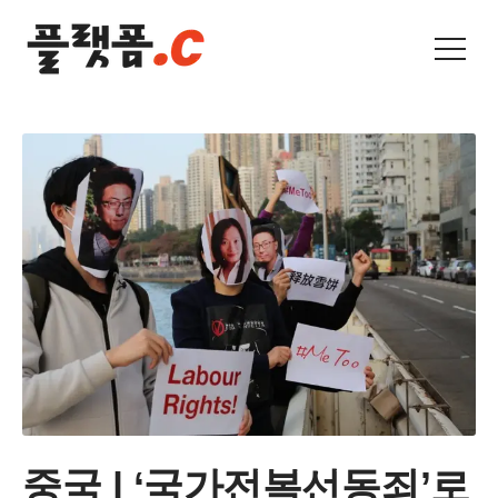
중국 | ‘국가전복선동죄’로