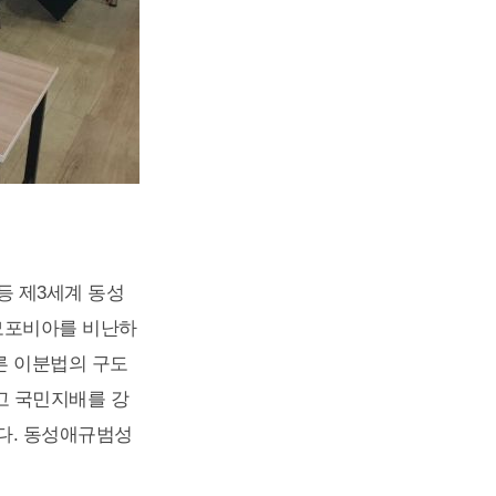
등 제3세계 동성
호모포비아를 비난하
른 이분법의 구도
고 국민지배를 강
다. 동성애규범성