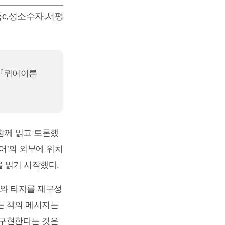
c
,
성소수자
,
서평
 『퀴어이론
함께 읽고 토론했
퀴어’의 외부에 위치
을 읽기 시작했다.
나와 타자를 재구성
는 책의 메시지는
 구현한다는 것은