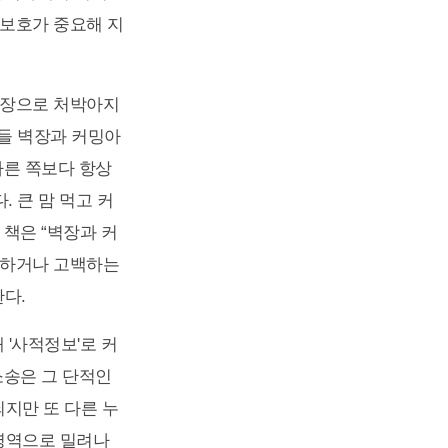
권보호가 중요해 지
벽장으로 처박아지
히들 벽장과 커밍아
다른 쪽보다 항상
 큰 맘 먹고 커
책은 “벽장과 커
지하거나 고백하는
다.
 '사적정보'로 커
소송은 그 단적인
지만 또 다른 누
영역으로 밀려나