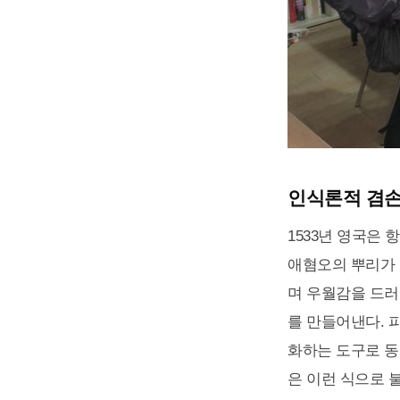
인식론적 겸
1533년 영국은
애혐오의 뿌리가 
며 우월감을 드러
를 만들어낸다. 
화하는 도구로 동
은 이런 식으로 