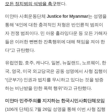
모든 정치범의 석방을 촉구
했다.
미얀마 사회운동단체
Justice for Myanmar
는 성명을
통해 “4인에 대한 충격적인 처형은 반인륜적 범죄이
자 전쟁 범죄이다. 민 아웅 흘라잉다운 등 모든 가해자
들은 이러한 뻔뻔한 잔혹행위에 대해 책임을 져야 한
다”고 규탄했다.
유럽연합, 호주, 캐나다, 일본, 뉴질랜드, 노르웨이, 한
국, 영국, 미국 외교당국은 공동 성명에서 사형 집행이
“(군부가) 인권과 법치를 무시하고 있다는 것을 방증
하는 비난받을 만한 폭력 행위”라고 규탄했다.
미얀마 민주주의를 지지하는 한국시민사회단체모임
(106개 단체)도 7월 26일 성명을 통해 이번 사형 집행