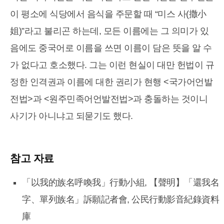
이 평소에 식당에서 음식을 주문할 때 “미스 사(撒小
姐)”라고 불리곤 하는데, 모든 이름에는 그 의미가 있
음에도 중국어로 이름을 쓰면 이름이 담은 뜻을 알 수
가 없다고 호소했다. 그는 이런 현실이 대만 헌법이 규
정한 인격권과 이름에 대한 권리가 현행 <국가어언발
전법>과 <원주민족어언발전법>과 충돌하는 것이니
사기가 아니냐고 되묻기도 했다.
참고 자료
「以我的族名呼喚我」行動小組, 【聲明】「還我名
字、單列族名」訴願記者會, 公民行動影音紀錄資料
庫