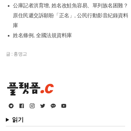
公庫記者洪育增, 姓名改鮭魚容易、單列族名困難？
原住民遞交訴願盼「正名」, 公民行動影音紀錄資料
庫
姓名條例, 全國法規資料庫
글 : 홍명교
읽기