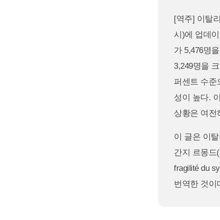
[역주] 이탈리
시)에 업데이
가 5,476
3,249명을
퍼센트 수준으
성이 높다. 
상황은 여전
이 글은 이탈리
간지 르몽드(Le M
fragilité
번역한 것이