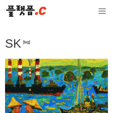
SK
[tag]