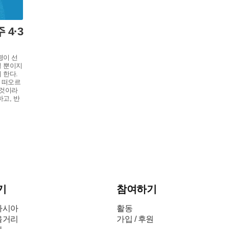
 4·3
령이 선
일 뿐이지
 한다.
 떠오르
 것이라
고, 반
기
참여하기
아시아
활동
을거리
가입 / 후원