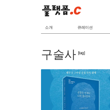
소개
큐레이션
구술사
[tag]