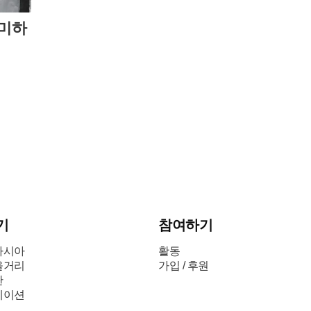
의미하
기
참여하기
아시아
활동
을거리
가입 / 후원
판
레이션