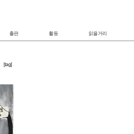
출판
활동
읽을거리
저
[tag]