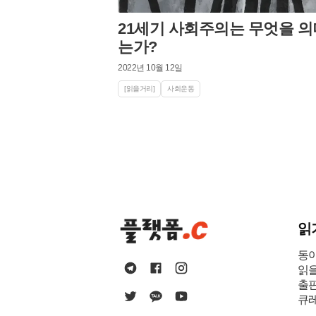
21세기 사회주의는 무엇을 
는가?
2022년 10월 12일
[읽을거리]
사회운동
읽
동
읽
출
큐