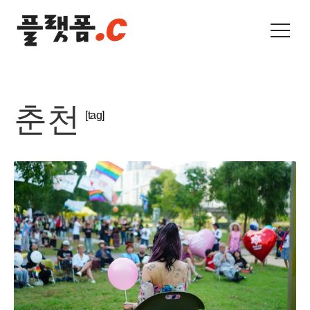
춘천
[tag]