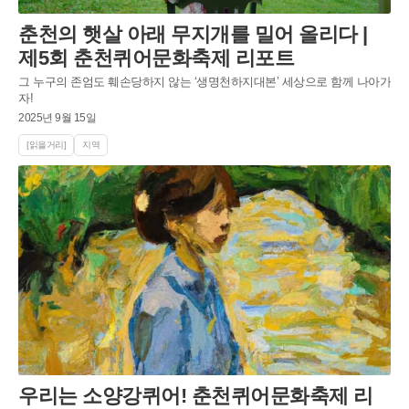
춘천의 햇살 아래 무지개를 밀어 올리다 |
제5회 춘천퀴어문화축제 리포트
그 누구의 존엄도 훼손당하지 않는 ‘생명천하지대본’ 세상으로 함께 나아가
자!
2025년 9월 15일
[읽을거리]
지역
우리는 소양강퀴어! 춘천퀴어문화축제 리