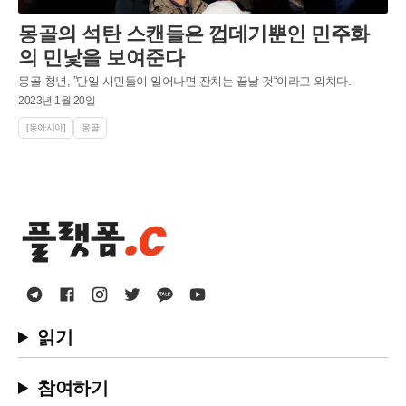
몽골의 석탄 스캔들은 껍데기뿐인 민주화
의 민낯을 보여준다
몽골 청년, ”만일 시민들이 일어나면 잔치는 끝날 것“이라고 외치다.
2023년 1월 20일
[동아시아]
몽골
읽기
참여하기