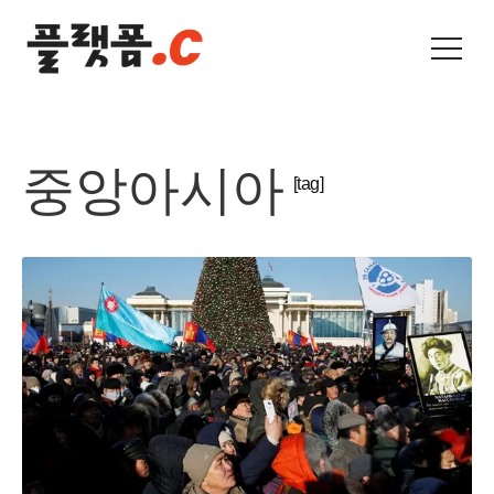
중앙아시아
[tag]