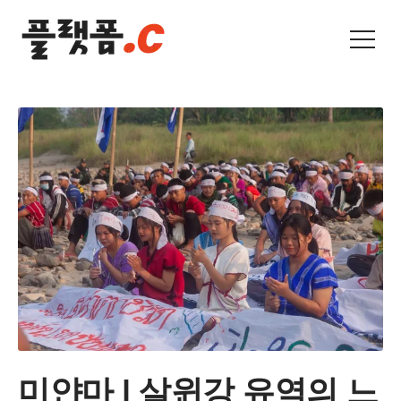
미얀마 | 살윈강 유역의 느