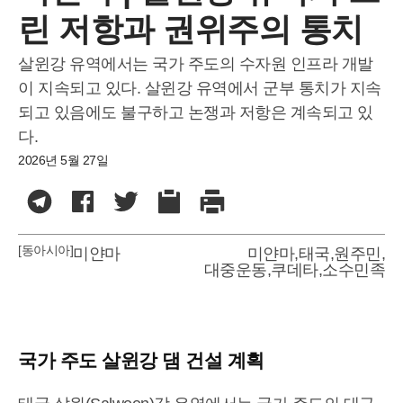
린 저항과 권위주의 통치
살윈강 유역에서는 국가 주도의 수자원 인프라 개발
이 지속되고 있다. 살윈강 유역에서 군부 통치가 지속
되고 있음에도 불구하고 논쟁과 저항은 계속되고 있
다.
2026년 5월 27일
[동아시아]
미얀마
미얀마
,
태국
,
원주민
,
대중운동
,
쿠데타
,
소수민족
국가 주도 살윈강 댐 건설 계획