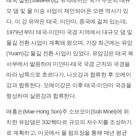
태국 살윈(Salween)강 유역에서는 국가 주도의 대규
모 댐 및 물 이송 사업이 제안되어온 오랜 역사가 있
다. 이 강 유역은 태국, 미얀마, 중국에 걸쳐 있는데,
1979년부터 태국-미얀마 국경 지역에서 대규모 댐 및
물길 전환 사업이 계획돼 왔으며, 가장 최근에는 유암
(Yuam)강 물길 전환 사업이 있었다. 유암강은 태국 북
서부에서 발원하여 미얀마-태국 국경 근처와 국경을
따라 남쪽으로 흐르다가, 나오강과 합류한 후 모에이
강과 합류한다. 모에이강은 이후 태국-미얀마 국경을
형성하며 살윈강과 합류한다.
매홍손(Mae Hong Son)주 소브모이(Sob Moei)에 위
치한 유암댐은 332헥타르 규모의 저수지를 조성하기
로 계획하고, 이곳에서 물 펌프장을 통해 매년 평균