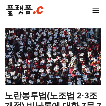
노란봉투법(노조법 2·3조
개정) 비난론에 대한 7문 7