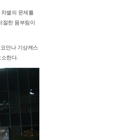
 차별의 문제를
 처절한 몸부림이
오요안나 기상캐스
호소한다.