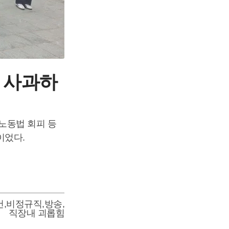
 사과하
노동법 회피 등
이었다.
건
,
비정규직
,
방송
,
직장내 괴롭힘