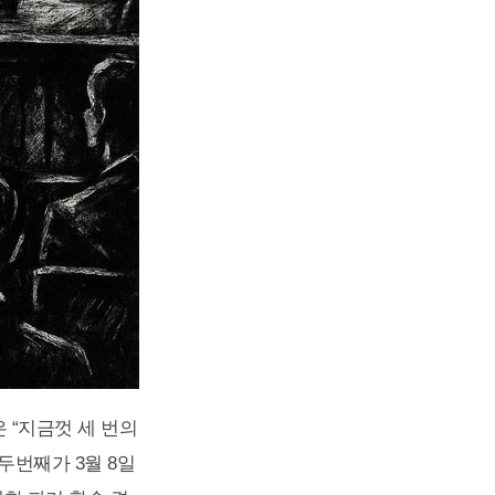
 “지금껏 세 번의
 두번째가 3월 8일