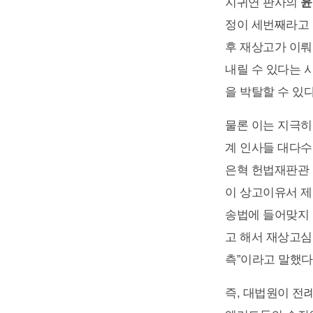
지귀연 판사의
윤
정이 세번째라고 
후 재상고가 이뤄
내릴 수 있다는 
을 박탈할 수 있
물론 이는 지극히
계 인사들 대다수
은혁 헌법재판관 
이 상고이유서 제
송법에 들어맞지 
고 해서 재상고심
측”이라고 말했다
즉, 대법원이 전