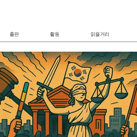
출판
활동
읽을거리