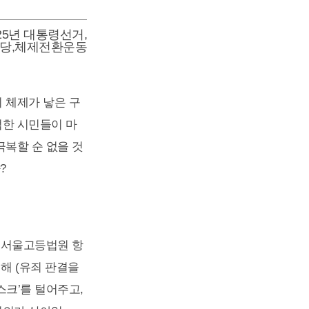
025년 대통령선거
,
당
,
체제전환운동
 체제가 낳은 구
범한 시민들이 마
극복할 순 없을 것
?
, 서울고등법원 항
해 (유죄 판결을
스크’를 털어주고,