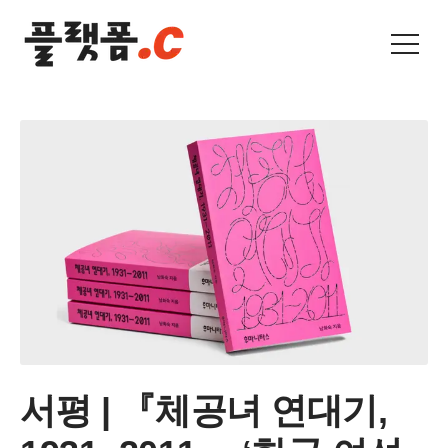
서평 | 『체공녀 연대기,