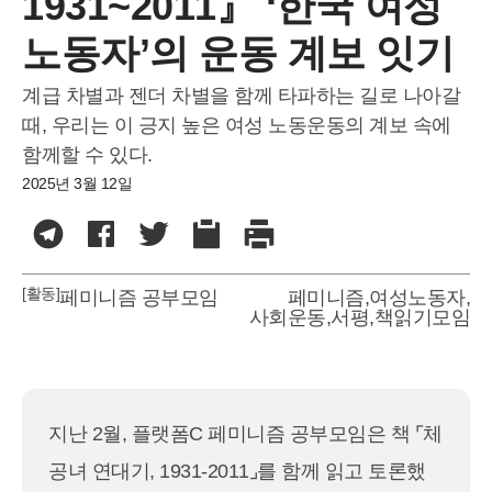
1931~2011』 ‘한국 여성
노동자’의 운동 계보 잇기
계급 차별과 젠더 차별을 함께 타파하는 길로 나아갈
때, 우리는 이 긍지 높은 여성 노동운동의 계보 속에
함께할 수 있다.
2025년 3월 12일
[활동]
페미니즘 공부모임
페미니즘
,
여성노동자
,
사회운동
,
서평
,
책읽기모임
지난 2월, 플랫폼C 페미니즘 공부모임은 책 ⌜체
공녀 연대기, 1931-2011⌟를 함께 읽고 토론했