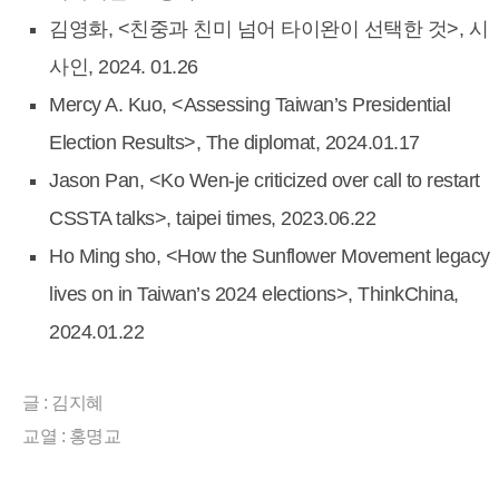
김영화, <친중과 친미 넘어 타이완이 선택한 것>, 시
사인, 2024. 01.26
Mercy A. Kuo, <Assessing Taiwan’s Presidential
Election Results>, The diplomat, 2024.01.17
Jason Pan, <Ko Wen-je criticized over call to restart
CSSTA talks>, taipei times, 2023.06.22
Ho Ming sho, <How the Sunflower Movement legacy
lives on in Taiwan’s 2024 elections>, ThinkChina,
2024.01.22
글 : 김지혜
교열 : 홍명교