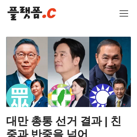
대만 총통 선거 결과 | 친
중과 반중을 넘어