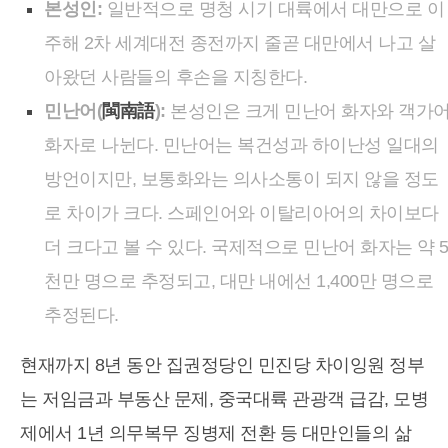
본성인:
일반적으로 명청 시기 대륙에서 대만으로 이
주해 2차 세계대전 종전까지 줄곧 대만에서 나고 살
아왔던 사람들의 후손을 지칭한다.
민난어(
閩南語
):
본성인은 크게 민난어 화자와 객가
화자로 나뉜다. 민난어는 복건성과 하이난성 일대의
방언이지만, 보통화와는 의사소통이 되지 않을 정도
로 차이가 크다. 스페인어와 이탈리아어의 차이보다
더 크다고 볼 수 있다. 국제적으로 민난어 화자는 약 
천만 명으로 추정되고, 대만 내에선 1,400만 명으로
추정된다.
현재까지 8년 동안 집권정당인 민진당 차이잉원 정부
는 저임금과 부동산 문제, 중국대륙 관광객 급감, 모병
제에서 1년 의무복무 징병제 전환 등 대만인들의 삶