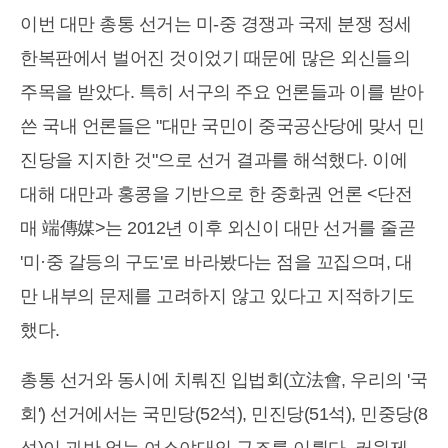
이번 대만 총통 선거는 미-중 경쟁과 국제 분쟁 정세
한복판에서 벌어진 것이었기 때문에 많은 외신들의
주목을 받았다. 특히 서구의 주요 언론들과 이를 받아
쓴 국내 언론들은 "대만 국민이 중국공산당에 맞서 민
진당을 지지한 것"으로 선거 결과를 해석했다. 이에
대해 대만과 홍콩을 기반으로 한 중화권 언론 <단전
매 端傳媒>는 2012년 이후 외신이 대만 선거를 줄곧
'미·중 갈등의 구도'로 바라봤다는 점을 꼬집으며, 대
만 내부의 문제를 고려하지 않고 있다고 지적하기도
했다.
총통 선거와 동시에 치뤄진 입법회(立法會, 우리의 '국
회') 선거에서는 국민당(52석), 민진당(51석), 민중당(8
석)이 과반 없는 여소야대의 구조를 이뤘다. 커원제