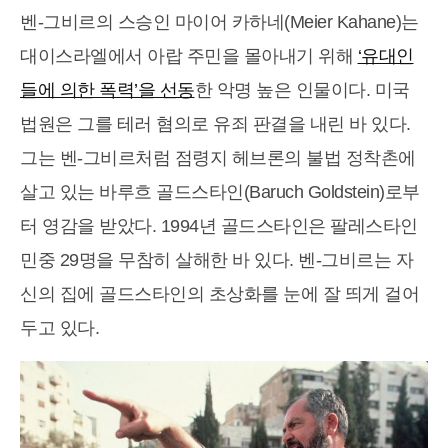
벤-그비르의 스승인 마이어 카하네(Meier Kahane)는
대이스라엘에서 아랍 주민을 몰아내기 위해
‘유대인
들에 의한 폭력’을 선동
한 악명 높은 인물이다. 미국
법원은 그를 테러 혐의로 유죄 판결을 내린 바 있다.
그는 벤-그비르처럼 점령지 헤브론의 불법 정착촌에
살고 있는 바루흐 골드스타인(Baruch Goldstein)로부
터 영감을 받았다. 1994년 골드스타인은 팔레스타인
민중 29명을 무참히 살해한 바 있다. 벤-그비르는 자
신의 집에 골드스타인의 초상화를 눈에 잘 띄게 걸어
두고 있다.