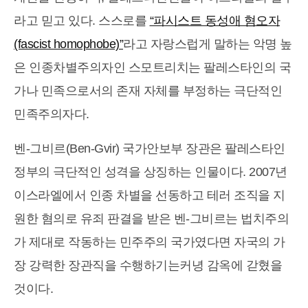
라고 믿고 있다. 스스로를
“파시스트 동성애 혐오자
(fascist homophobe)”
라고 자랑스럽게 말하는 악명 높
은 인종차별주의자인 스모트리치는 팔레스타인의 국
가나 민족으로서의 존재 자체를 부정하는 극단적인
민족주의자다.
벤-그비르(Ben-Gvir) 국가안보부 장관은 팔레스타인
정부의 극단적인 성격을 상징하는 인물이다. 2007년
이스라엘에서 인종 차별을 선동하고 테러 조직을 지
원한 혐의로 유죄 판결을 받은 벤-그비르는 법치주의
가 제대로 작동하는 민주주의 국가였다면 자국의 가
장 강력한 장관직을 수행하기는커녕 감옥에 갇혔을
것이다.