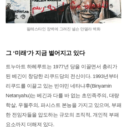
팔레스타인 장벽에 그려진 넬슨 만델라 벽화
그 ‘미래’가 지금 벌어지고 있다
트누아트 하헤루트는 1977년 당을 이끌면서 총리가
된 베긴이 창당한 리쿠드당의 전신이다. 1993년부터
리쿠드를 이끌고 있는 빈야민 네타냐후(Binyamin
Netanyahu)는 베긴과 다를 바 없는 초민족주의, 대량
학살, 우월주의, 파시스트 본능을 가지고 있으며, 부패
한 전임자들을 압도하는 규모의 조직적, 개인적 부패
요소까지 더해져 있다.