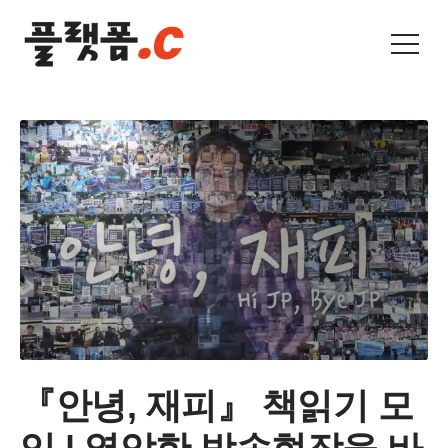
『안녕, 재피』 책읽기 모